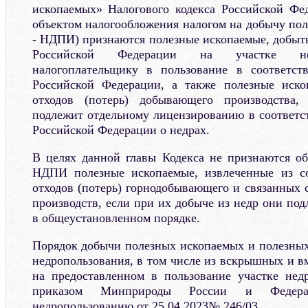
ископаемых» Налогового кодекса Российской Фед
объектом налогообложения налогом на добычу пол
- НДПИ) признаются полезные ископаемые, добыты
Российской Федерации на участке нед
налогоплательщику в пользование в соответств
Российской Федерации, а также полезные иско
отходов (потерь) добывающего производства,
подлежит отдельному лицензированию в соответст
Российской Федерации о недрах.
В целях данной главы Кодекса не признаются о
НДПИ полезные ископаемые, извлеченные из с
отходов (потерь) горнодобывающего и связанных
производств, если при их добыче из недр они по
в общеустановленном порядке.
Порядок добычи полезных ископаемых и полезных
недропользования, в том числе из вскрышных и 
на предоставленном в пользование участке нед
приказом Минприроды России и Федерал
недропользованию от 25.04.2023№ 246/03.