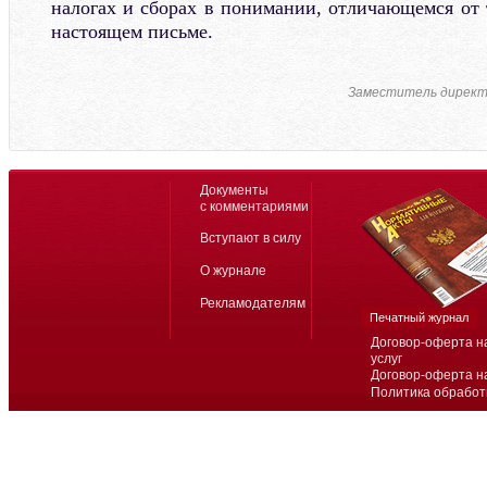
налогах и сборах в понимании, отличающемся от 
настоящем письме.
Заместитель директ
Документы
с комментариями
Вступают в силу
О журнале
Рекламодателям
Печатный журнал
Договор-оферта н
услуг
Договор-оферта н
Политика обработ