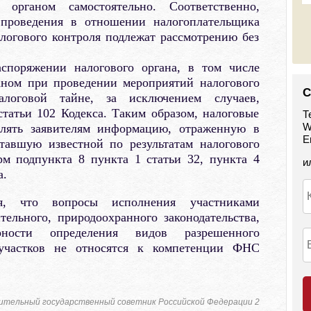
 органом самостоятельно. Соответственно,
 проведения в отношении налогоплательщика
логового контроля подлежат рассмотрению без
споряжении налогового органа, в том числе
аном при проведении мероприятий налогового
С
алоговой тайне, за исключением случаев,
татьи 102 Кодекса. Таким образом, налоговые
Т
W
влять заявителям информацию, отраженную в
E
тавшую известной по результатам налогового
рм подпункта 8 пункта 1 статьи 32, пункта 4
и
а.
ся, что вопросы исполнения участниками
ельного, природоохранного законодательства,
ости определения видов разрешенного
 участков не относятся к компетенции ФНС
ительный государственный советник Российской Федерации 2