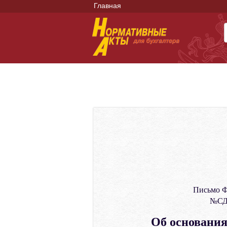
Главная
Письмо Ф
№СД-
Об основания