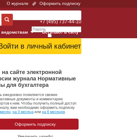
О журнале
Оформить подписку
Войти
Поддержка:
+7 (495) 737-44-10
 ведомствам
Вступают в силу
Запомнить меня
е суды
Забыли свой пароль?
Войти
Регистрация
Суд
 на сайте электронной
рсии журнала Нормативные
екция в г. Москве
ты для бухгалтера
онный Суд
ь ежедневно появляются свежие
ативные документы и комментарии
ертов к ним. Чтобы получить полный доступ
рналу, вам необходимо оформить подписку
 месяц
,
на 3 месяца
или
на 6 месяцев
.
Оформить подписку
 фонд
Увеличить шрифт