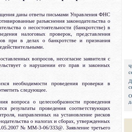
Правительс
ащения даны ответы письмами Управления ФНС
Президент: 
отивированные разъяснения законодательства о
ательства о несостоятельности (банкротстве) в
Роструд
едения налоговых проверок, представления
нов при в делах о банкротстве и признания
Социальный
недействительными.
Суд общей 
ставленных вопросов, несогласие заявителя с
ельствует о нарушении его прав и законных
Ч
Федеральна
с
Фонд социа
Д
ихся необходимости проведения проверки в
с
отметить следующее.
Остальные 
О
ния вопроса о целесообразности проведения
д
тся результаты проведения соответствующих
нтроля, направленных на установление рисков
одательства о налогах и сборах, утвержденных
.05.2007 № ММ-3-06/333@. Заявление третьего