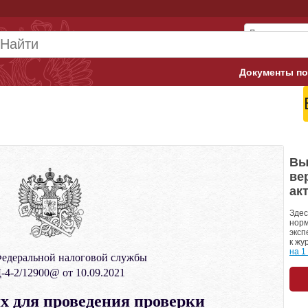
Документы по
Арбитражны
Банк России
Верховный 
Вы
ве
Гострудинсп
ак
Конституци
Здес
норм
эксп
Минтруд
к жу
на 1
едеральной налоговой службы
Минфин
4-2/12900@ от 10.09.2021
Пенсионный
х для проведения проверки