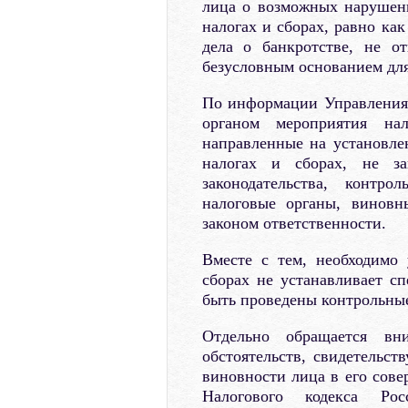
лица о возможных нарушени
налогах и сборах, равно ка
дела о банкротстве, не о
безусловным основанием для
По информации Управления
органом мероприятия н
направленные на установле
налогах и сборах, не з
законодательства, контр
налоговые органы, виновн
законом ответственности.
Вместе с тем, необходимо 
сборах не устанавливает сп
быть проведены контрольны
Отдельно обращается вн
обстоятельств, свидетельс
виновности лица в его сове
Налогового кодекса Ро