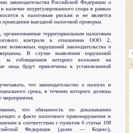
ях законодательства Российской Федерации о
к и наличие неурегулированного спора в рамках
тносится к налоговым рискам и не является
 проведения выездной налоговой проверки.
, организованные территориальным налоговым
алогового контроля в отношении ООО 2,
ние возможных нарушений законодательства о
авершены. В случае выявления нарушений
оль за соблюдением которого возложен на
ые лица будут привлечены к установленной
учитывать, что законодательство о налогах и
ециального срока, в течение которого должны
е мероприятия.
имание, что обязанность по доказыванию
твующих о факте налогового правонарушения и
ршении в соответствии с пунктом 6 статьи 108
ссийской Федерации (далее — Кодекс),