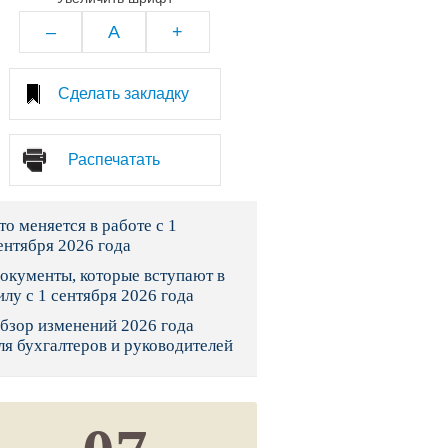
тво
–
A
+
законы и указы
Сделать закладку
 фонд России
Распечатать
юрисдикции
то меняется в работе с 1
я налоговая служба
ентября 2026 года
льного страхования
окументы, которые вступают в
илу с 1 сентября 2026 года
ведомства
бзор изменений 2026 года
ля бухгалтеров и руководителей