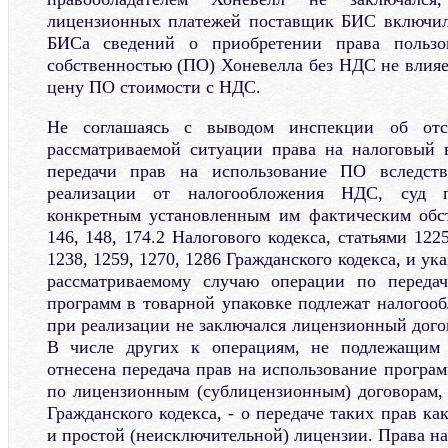
лицензионных платежей поставщик БИС включил
БИСа сведений о приобретении права пользов
собственностью (ПО) Хоневелла без НДС не влия
цену ПО стоимости с НДС.
Не соглашаясь с выводом инспекции об отс
рассматриваемой ситуации права на налоговый
передачи прав на использование ПО вследств
реализации от налогообложения НДС, суд 
конкретным установленным им фактическим обст
146, 148, 174.2 Налогового кодекса, статьями 1225
1238, 1259, 1270, 1286 Гражданского кодекса, и ук
рассматриваемому случаю операции по переда
программ в товарной упаковке подлежат налогоо
при реализации не заключался лицензионный дого
В числе других к операциям, не подлежащим
отнесена передача прав на использование програ
по лицензионным (сублицензионным) договорам,
Гражданского кодекса, - о передаче таких прав ка
и простой (неисключительной) лицензии. Права н