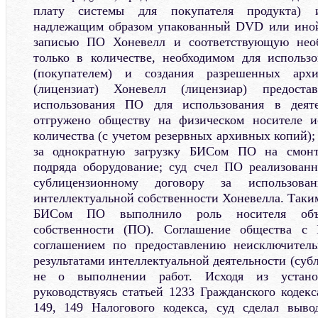
плату системы для покупателя продукта)
надлежащим образом упакованный DVD или иной
записью ПО Хоневелл и соответствующую нео
только в количестве, необходимом для использ
(покупателем) и создания разрешенных ар
(лицензиат) Хоневелл (лицензиар) предост
использования ПО для использования в деят
отгружено обществу на физическом носителе ис
количества (с учетом резервных архивных копий)
за однократную загрузку БИСом ПО на смонт
подряда оборудование; суд счел ПО реализова
сублицензионному договору за использов
интеллектуальной собственности Хоневелла. Таки
БИСом ПО выполнило роль носителя объек
собственности (ПО). Соглашение общества с
соглашением по предоставлению неисключитель
результатами интеллектуальной деятельности (суб
не о выполнении работ. Исходя из установ
руководствуясь статьей 1233 Гражданского кодек
149, 149 Налогового кодекса, суд сделал выво