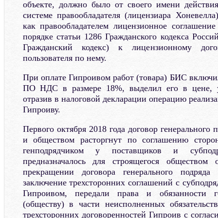
объекте, должно было от своего имени действи
системе правообладателя (лицензиара Хоневелла
как правообладателем лицензионное соглашение
порядке статьи 1286 Гражданского кодекса Росси
Гражданский кодекс) к лицензионному дого
пользователя по нему.
При оплате Гипроивом работ (товара) БИС включи
ПО НДС в размере 18%, выделил его в цене, 
отразив в налоговой декларации операцию реализац
Гипроиву.
Первого октября 2018 года договор генерального
и обществом расторгнут по соглашению сторон
генподрядчиком у поставщиков и субподр
предназначалось для строящегося обществом 
прекращении договора генерального подряда 
заключение трехсторонних соглашений с субподр
Гипроивом, передали права и обязанности ге
(обществу) в части неисполненных обязательст
трехсторонних договоренностей Гипроив с соглас