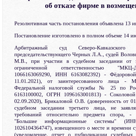
об отказе фирме в возмещ
Резолютивная часть постановления объявлена 13 и
Постановление изготовлено в полном объеме 14 ию
Арбитражный суд Северо-Кавказского
председательствующего Черных Л.А., судей Волов
М.В., при участии в судебном заседании от 
ограниченной ответственностью "МКЦ-
1066163069290, ИНН 6163082392) - Фёдоровой
11.01.2021), от заинтересованного лица - 
Федеральной налоговой службы № 25 по Рос
6163100002, ОГРН 1096163001813) - Соколовой
02.09.2020), Брикаловой О.В. (доверенность от 01
судебном заседании третьего лица, не заявл
требований относительно предмета спора, - 
"Большие информационные системы" (ИН
1026104364747), извещенного о месте и времени с
(уведомление, отчет о пубюликации судебных