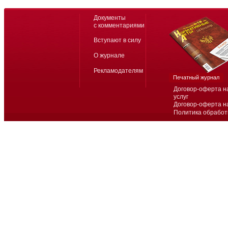
Документы
с комментариями
Вступают в силу
О журнале
Рекламодателям
Печатный журнал
Договор-оферта н
услуг
Договор-оферта н
Политика обработ