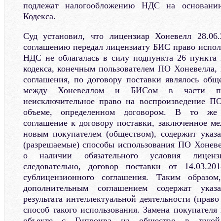
подлежат налогообложению НДС на основани
Кодекса.
Суд установил, что лицензиар Хоневелл 28.06
соглашению передал лицензиату БИС право исполь
НДС не облагалась в силу подпункта 26 пункта 
кодекса, конечным пользователем ПО Хоневелла, 
соглашения, по договору поставки являлось общ
между Хоневеллом и БИСом в части по
неисключительное право на воспроизведение ПО
объеме, определенном договором. В то же 
соглашение к договору поставки, заключенное 
новым покупателем (обществом), содержит указ
(разрешаемые) способы использования ПО Хоневел
о наличии обязательного условия лиценз
следовательно, договор поставки от 14.03.20
сублицензионного соглашения. Таким образом
дополнительным соглашением содержат указ
результата интеллектуальной деятельности (прав
способ такого использования. Замена покупателя
объекте с Гипроива на общество в такой