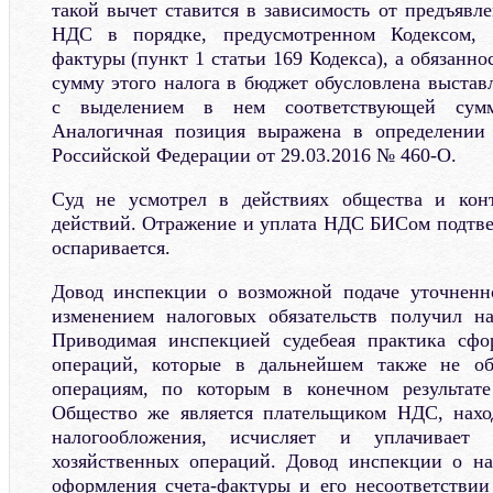
такой вычет ставится в зависимость от предъявл
НДС в порядке, предусмотренном Кодексом, т
фактуры (пункт 1 статьи 169 Кодекса), а обязанно
сумму этого налога в бюджет обусловлена выстав
с выделением в нем соответствующей сумм
Аналогичная позиция выражена в определении
Российской Федерации от 29.03.2016 № 460-О.
Суд не усмотрел в действиях общества и конт
действий. Отражение и уплата НДС БИСом подтв
оспаривается.
Довод инспекции о возможной подаче уточнен
изменением налоговых обязательств получил н
Приводимая инспекцией судебеая практика сф
операций, которые в дальнейшем также не об
операциям, по которым в конечном результат
Общество же является плательщиком НДС, нахо
налогообложения, исчисляет и уплачивае
хозяйственных операций. Довод инспекции о 
оформления счета-фактуры и его несоответствии