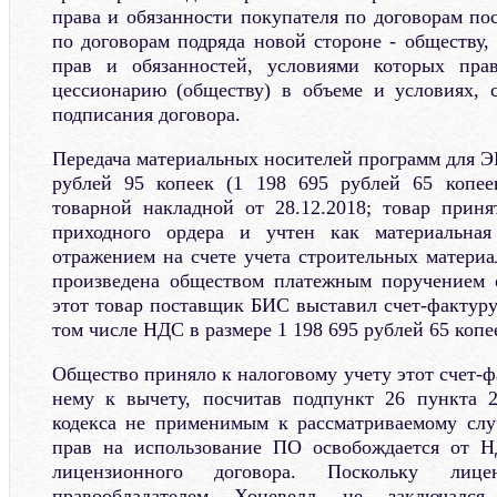
права и обязанности покупателя по договорам пос
по договорам подряда новой стороне - обществу,
прав и обязанностей, условиями которых пра
цессионарию (обществу) в объеме и условиях, 
подписания договора.
Передача материальных носителей программ для Э
рублей 95 копеек (1 198 695 рублей 65 копе
товарной накладной от 28.12.2018; товар прин
приходного ордера и учтен как материальная
отражением на счете учета строительных материа
произведена обществом платежным поручением 
этот товар поставщик БИС выставил счет-фактуру
том числе НДС в размере 1 198 695 рублей 65 копе
Общество приняло к налоговому учету этот счет-
нему к вычету, посчитав подпункт 26 пункта 2
кодекса не применимым к рассматриваемому слу
прав на использование ПО освобождается от 
лицензионного договора. Поскольку лиц
правообладателем Хоневелл не заключалс