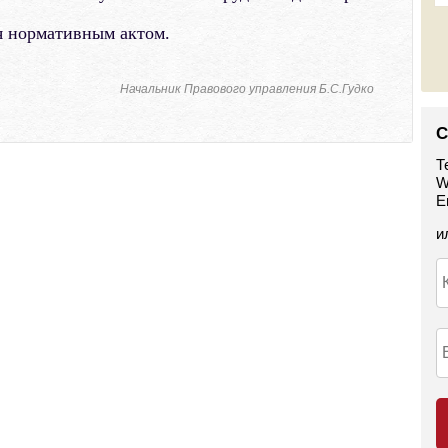
я нормативным актом.
Начальник Правового управления Б.С.Гудко
С
Т
W
E
и