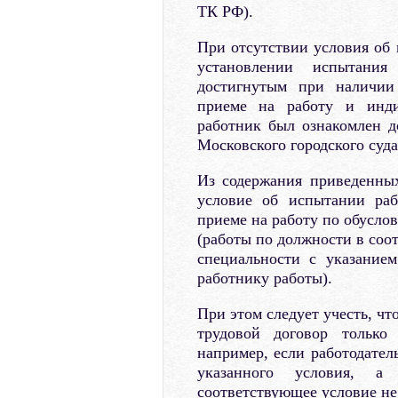
ТК РФ).
При отсутствии условия об 
установлении испытани
достигнутым при наличии 
приеме на работу и инди
работник был ознакомлен д
Московского городского суда
Из содержания приведенны
условие об испытании раб
приеме на работу по обусло
(работы по должности в соо
специальности с указание
работнику работы).
При этом следует учесть, ч
трудовой договор только 
например, если работодател
указанного условия, а
соответствующее условие не