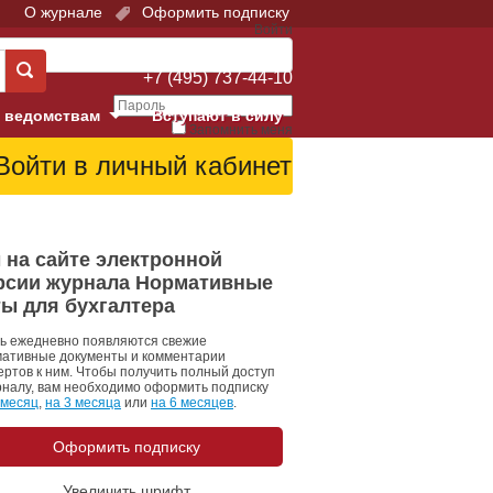
О журнале
Оформить подписку
Войти
Поддержка:
+7 (495) 737-44-10
 ведомствам
Вступают в силу
Запомнить меня
е суды
Забыли свой пароль?
Войти
Регистрация
Суд
 на сайте электронной
рсии журнала Нормативные
екция в г. Москве
ты для бухгалтера
онный Суд
ь ежедневно появляются свежие
ативные документы и комментарии
ертов к ним. Чтобы получить полный доступ
рналу, вам необходимо оформить подписку
 месяц
,
на 3 месяца
или
на 6 месяцев
.
Оформить подписку
 фонд
Увеличить шрифт