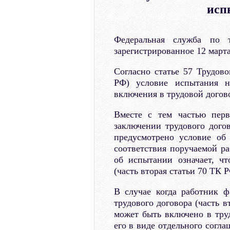
исп
Федеральная служба по т
зарегистрированное 12 марта
Согласно статье 57 Трудово
РФ) условие испытания н
включения в трудовой догово
Вместе с тем частью пер
заключении трудового дого
предусмотрено условие об
соответствия поручаемой ра
об испытании означает, ч
(часть вторая статьи 70 ТК Р
В случае когда работник 
трудового договора (часть 
может быть включено в тру
его в виде отдельного согла