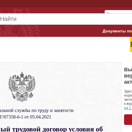
Документы по
Арбитражны
Банк России
Верховный 
Вы
ве
Гострудинсп
ак
Конституци
Здес
норм
эксп
Минтруд
к жу
на 1
льной службы по труду и занятости
Минфин
/07358-6-1 от 05.04.2021
Пенсионный
ый трудовой договор условия об