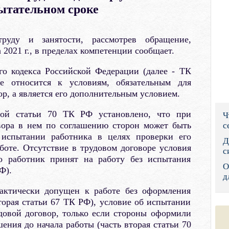
ытательном сроке
Правительс
Президент: 
руду и занятости, рассмотрев обращение,
 2021 г., в пределах компетенции сообщает.
Роструд
го кодекса Российской Федерации (далее - ТК
Социальный
е относится к условиям, обязательным для
р, а является его дополнительным условием.
Суд общей 
вой статьи 70 ТК РФ установлено, что при
Ч
Федеральна
вора в нем по соглашению сторон может быть
с
 испытании работника в целях проверки его
Фонд социа
Д
боте. Отсутствие в трудовом договоре условия
с
то работник принят на работу без испытания
Остальные 
О
Ф).
д
фактически допущен к работе без оформления
вторая статьи 67 ТК РФ), условие об испытании
довой договор, только если стороны оформили
шения до начала работы (часть вторая статьи 70