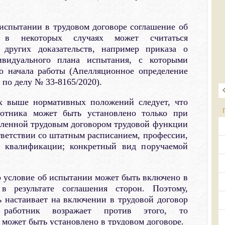
испытании в трудовом договоре соглашение об
я в некоторых случаях может считаться
других доказательств, например приказа о
видуального плана испытания, с которыми
о начала работы (Апелляционное определение
 по делу № 33-8165/2020).
х выше нормативных положений следует, что
отника может быть установлено только при
вленной трудовым договором трудовой функции
тветствии со штатным расписанием, профессии,
м квалификации; конкретный вид поручаемой
то условие об испытании может быть включено в
в результате соглашения сторон. Поэтому,
ь настаивает на включении в трудовой договор
 работник возражает против этого, то
 может быть установлено в трудовом договоре.