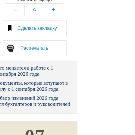
тво
–
A
+
законы и указы
Сделать закладку
 фонд России
Распечатать
юрисдикции
то меняется в работе с 1
я налоговая служба
ентября 2026 года
льного страхования
окументы, которые вступают в
илу с 1 сентября 2026 года
ведомства
бзор изменений 2026 года
ля бухгалтеров и руководителей