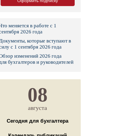
Оформить подписку
тво
законы и указы
Что меняется в работе с 1
сентября 2026 года
Документы, которые вступают в
 фонд России
силу с 1 сентября 2026 года
Обзор изменений 2026 года
юрисдикции
для бухгалтеров и руководителей
я налоговая служба
льного страхования
08
ведомства
августа
Сегодня для бухгалтера
Календарь публикаций