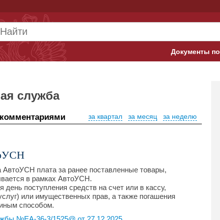
Документы по
Арбитражны
Банк России
ая служба
Верховный 
 комментариями
за квартал
за месяц
за неделю
Гострудинсп
Конституци
тоУСН
 АвтоУСН плата за ранее поставленные товары,
Минтруд
ывается в рамках АвтоУСН.
 день поступления средств на счет или в кассу,
Минфин
услуг) или имущественных прав, а также погашения
иным способом.
Пенсионный
жбы №ЕА-36-3/1525@ от 27.12.2025