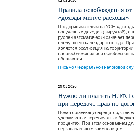
02.02.2026
Правила освобождения от
«доходы минус расходы»
Предпринимателям на УСН «доходы
полученных доходов (выручкой), а 
рублей автоматически означает пер
следующего календарного года. Пр
является реализация на территории
налогообложения или освобожденные
облагаются.
Письмо Федеральной налоговой слу
29.01.2026
Нужно ли платить НДФЛ с
при передаче прав по дого
Новая организация-кредитор, став н
удерживать и перечислять в бюджет
процентах. При этом основанием д
первоначальным заимодавцем.