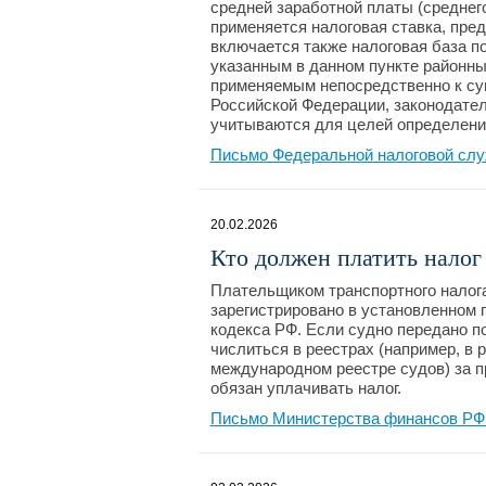
средней заработной платы (среднего
применяется налоговая ставка, пред
включается также налоговая база по
указанным в данном пункте районн
применяемым непосредственно к сум
Российской Федерации, законодате
учитываются для целей определени
Письмо Федеральной налоговой слу
20.02.2026
Кто должен платить налог
Плательщиком транспортного налога 
зарегистрировано в установленном п
кодекса РФ. Если судно передано п
числиться в реестрах (например, в
международном реестре судов) за п
обязан уплачивать налог.
Письмо Министерства финансов РФ 