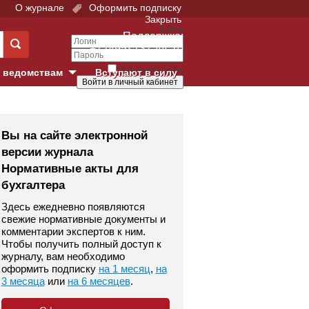
О журнале
Оформить подписку
Закрыть
Войти
Поддержка:
+7 (495) 737-44-10
Запомнить меня
 ведомствам
Вступают в силу
Забыли свой пароль?
е суды
Войти
Регистрация
Вы на сайте электронной
версии журнала
Суд
Нормативные акты для
бухгалтера
екция в г. Москве
Здесь ежедневно появляются
онный Суд
свежие нормативные документы и
комментарии экспертов к ним.
Чтобы получить полный доступ к
журналу, вам необходимо
оформить подписку
на 1 месяц
,
на
3 месяца
или
на 6 месяцев
.
 фонд