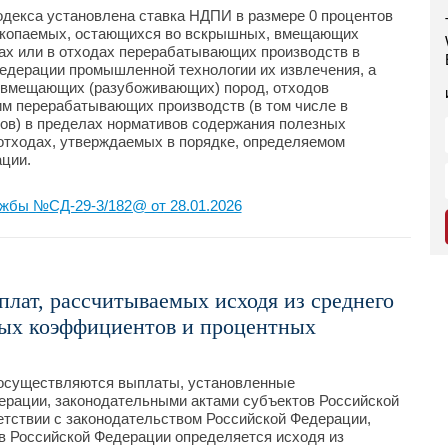
Кодекса установлена ставка НДПИ в размере 0 процентов
ископаемых, остающихся во вскрышных, вмещающих
ах или в отходах перерабатывающих производств в
Федерации промышленной технологии их извлечения, а
 вмещающих (разубоживающих) пород, отходов
им перерабатывающих производств (в том числе в
ов) в пределах нормативов содержания полезных
отходах, утверждаемых в порядке, определяемом
ции.
жбы №СД-29-3/182@ от 28.01.2026
лат, рассчитываемых исходя из среднего
ных коэффициентов и процентных
 осуществляются выплаты, установленные
ерации, законодательными актами субъектов Российской
етствии с законодательством Российской Федерации,
в Российской Федерации определяется исходя из