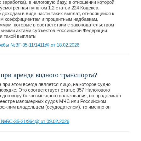
 заработка), в налоговую базу, в отношении которой
усмотренная пунктом 1.2 статьи 224 Кодекса,
 доходам в виде части таких выплат, относящейся к
ым коэффициентам и процентным надбавкам,
мам, которые в соответствии с законодательством
льными актами субъектов Российской Федерации
я такой выплаты
жбы №ЗГ-35-11/1411@ от 18.02.2026
 при аренде водного транспорта?
при этом всегда является лицо, на которое судно
орядке. Это соответствует статье 357 Налогового
о договору безвозмездного пользования, но продолжает
 реестре маломерных судов МЧС или Российском
режним владельцем (ссудодателем), то именно он
№БС-35-21/964@ от 09.02.2026