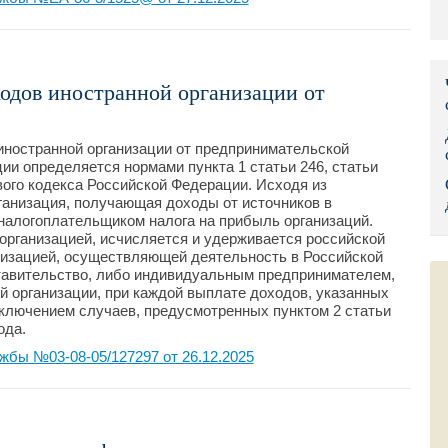
Правительс
Президент: 
ходов иностранной организации от
Роструд
Социальный
иностранной организации от предпринимательской
ии определяется нормами пункта 1 статьи 246, статьи
ового кодекса Российской Федерации. Исходя из
Суд общей 
ганизация, получающая доходы от источников в
налогоплательщиком налога на прибыль организаций.
Федеральна
 организацией, исчисляется и удерживается российской
низацией, осуществляющей деятельность в Российской
Фонд социа
тавительство, либо индивидуальным предпринимателем,
 организации, при каждой выплате доходов, указанных
исключением случаев, предусмотренных пунктом 2 статьи
Остальные 
ода.
бы №03-08-05/127297 от 26.12.2025