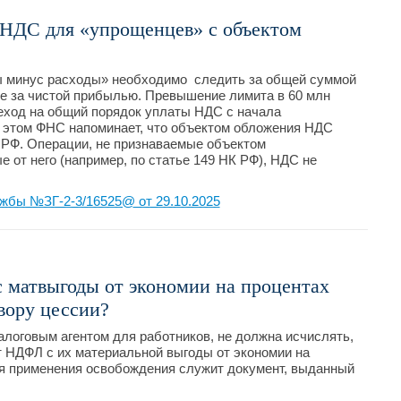
 НДС для «упрощенцев» с объектом
 минус расходы» необходимо следить за общей суммой
не за чистой прибылью. Превышение лимита в 60 млн
еход на общий порядок уплаты НДС с начала
и этом ФНС напоминает, что объектом обложения НДС
 РФ. Операции, не признаваемые объектом
 от него (например, по статье 149 НК РФ), НДС не
жбы №ЗГ-2-3/16525@ от 29.10.2025
 матвыгоды от экономии на процентах
вору цессии?
алоговым агентом для работников, не должна исчислять,
 НДФЛ с их материальной выгоды от экономии на
ля применения освобождения служит документ, выданный