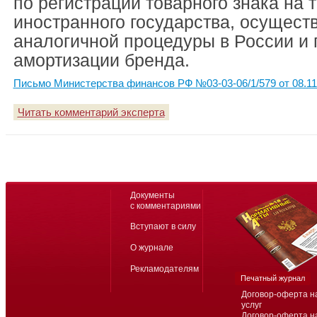
по регистрации товарного знака на 
иностранного государства, осущест
аналогичной процедуры в России и 
амортизации бренда.
Письмо Министерства финансов РФ №03-03-06/1/579 от 08.11
Читать комментарий эксперта
Документы
с комментариями
Вступают в силу
О журнале
Рекламодателям
Печатный журнал
Договор-оферта н
услуг
Договор-оферта н