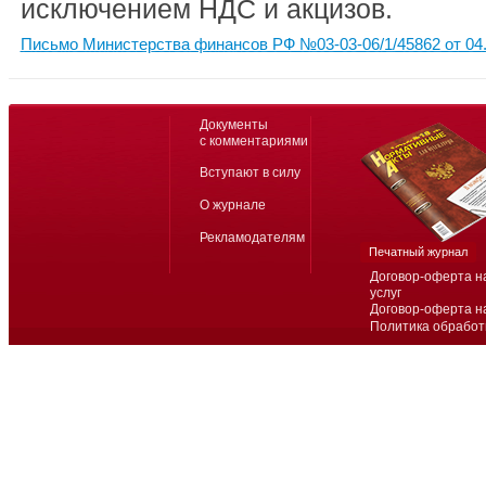
исключением НДС и акцизов.
Письмо Министерства финансов РФ №03-03-06/1/45862 от 04.
Документы
с комментариями
Вступают в силу
О журнале
Рекламодателям
Печатный журнал
Договор-оферта н
услуг
Договор-оферта н
Политика обработ