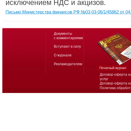
исключением НДС и акцизов.
Письмо Министерства финансов РФ №03-03-06/1/45862 от 04.
Документы
с комментариями
Вступают в силу
О журнале
Рекламодателям
Печатный журнал
Договор-оферта н
услуг
Договор-оферта н
Политика обработ