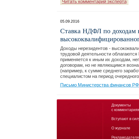
Читать комментарий эксперта
05.09.2016
Ставка НДФЛ по доходам 
высококвалифицированног
Доходы нерезидентов - высококвал
трудовой деятельности облагаются 
применяется к иным их доходам, не
договорам, но не являющимся возн
(например, к сумме среднего зараб
специалистом на период очередного 
Письмо Министерства финансов РФ №
Документы
с комментария
Вступают в сил
О журнале
Рекламодател