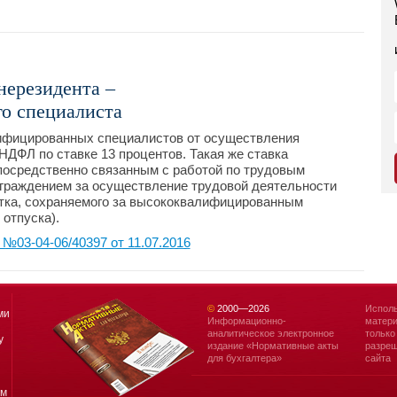
нерезидента –
о специалиста
ифицированных специалистов от осуществления
НДФЛ по ставке 13 процентов. Такая же ставка
посредственно связанным с работой по трудовым
аграждением за осуществление трудовой деятельности
отка, сохраняемого за высококвалифицированным
отпуска).
03-04-06/40397 от 11.07.2016
©
2000—
2026
Исполь
ми
Информационно-
матери
аналитическое электронное
только
у
издание «Нормативные акты
разреш
для бухгалтера»
сайта
ям