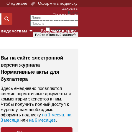
О журнале
Оформить подписку
Закрыть
Войти
Поддержка:
+7 (495) 737-44-10
Запомнить меня
 ведомствам
Вступают в силу
Забыли свой пароль?
е суды
Войти
Регистрация
Вы на сайте электронной
версии журнала
Суд
Нормативные акты для
бухгалтера
екция в г. Москве
Здесь ежедневно появляются
онный Суд
свежие нормативные документы и
комментарии экспертов к ним.
Чтобы получить полный доступ к
журналу, вам необходимо
оформить подписку
на 1 месяц
,
на
3 месяца
или
на 6 месяцев
.
 фонд