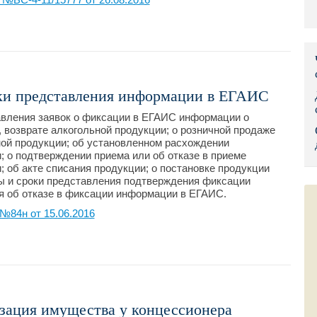
Правительс
Президент: 
Роструд
ки представления информации в ЕГАИС
Социальный
вления заявок о фиксации в ЕГАИС информации о
 возврате алкогольной продукции; о розничной продаже
Суд общей 
ной продукции; об установленном расхождении
; о подтверждении приема или об отказе в приеме
Федеральна
 об акте списания продукции; о постановке продукции
ы и сроки представления подтверждения фиксации
Фонд социа
 об отказе в фиксации информации в ЕГАИС.
№84н от 15.06.2016
Остальные 
зация имущества у концессионера