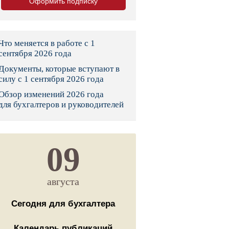
Оформить подписку
тво
законы и указы
Что меняется в работе с 1
сентября 2026 года
Документы, которые вступают в
 фонд России
силу с 1 сентября 2026 года
Обзор изменений 2026 года
юрисдикции
для бухгалтеров и руководителей
я налоговая служба
льного страхования
09
ведомства
августа
Сегодня для бухгалтера
Календарь публикаций