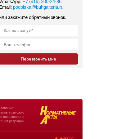
WhatsApp:
+7 (916) 200-24-86
Email:
podpiska@buhgalteria.ru
или закажите обратный звонок.
зование
алов возможно
 с письменного
ения редакции
НАВЕРХ