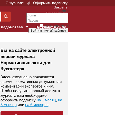
О журнале
Оформить подписку
Закрыть
Войти
Поддержка:
+7 (495) 737-44-10
Запомнить меня
 ведомствам
Вступают в силу
Забыли свой пароль?
е суды
Войти
Регистрация
Вы на сайте электронной
версии журнала
Суд
Нормативные акты для
бухгалтера
екция в г. Москве
Здесь ежедневно появляются
онный Суд
свежие нормативные документы и
комментарии экспертов к ним.
Чтобы получить полный доступ к
журналу, вам необходимо
оформить подписку
на 1 месяц
,
на
3 месяца
или
на 6 месяцев
.
 фонд