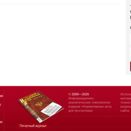
©
2000—
2026
Исполь
ми
Информационно-
матери
аналитическое электронное
только
у
издание «Нормативные акты
разреш
для бухгалтера»
сайта
ям
Печатный журнал