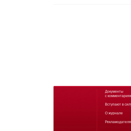
Документы
с комментария
Вступают в сил
О журнале
Рекламодател