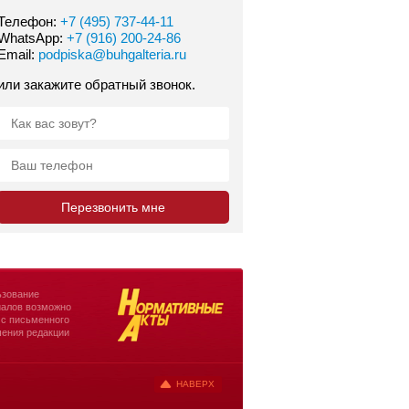
Телефон:
+7 (495) 737-44-11
WhatsApp:
+7 (916) 200-24-86
Email:
podpiska@buhgalteria.ru
или закажите обратный звонок.
зование
алов возможно
 с письменного
ения редакции
НАВЕРХ