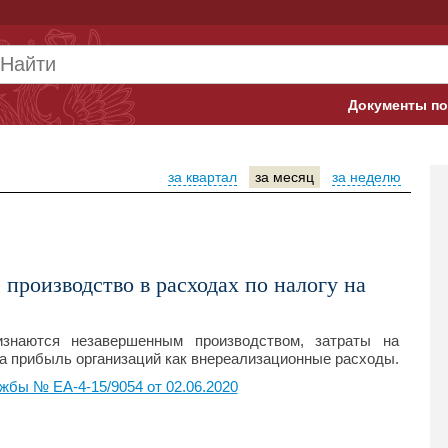
Документы по
Арбитражны
за квартал
за месяц
за неделю
Банк России
Верховный 
Гострудинсп
производство в расходах по налогу на
Конституци
изнаются незавершенным производством, затраты на
Минтруд
на прибыль организаций как внереализационные расходы.
бы № ЕА-4-15/9054 от 02.06.2020
Минфин
Пенсионный