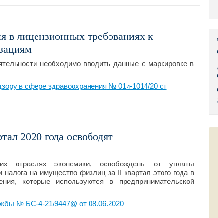
Правительс
Президент: 
я в лицензионных требованиях к
зациям
Роструд
ятельности необходимо вводить данные о маркировке в
Социальный
зору в сфере здравоохранения № 01и-1014/20 от
Суд общей 
Федеральна
Фонд социа
ртал 2020 года освободят
Остальные 
их отраслях экономики, освобождены от уплаты
и налога на имущество физлиц за II квартал этого года в
ения, которые используются в предпринимательской
жбы № БС-4-21/9447@ от 08.06.2020