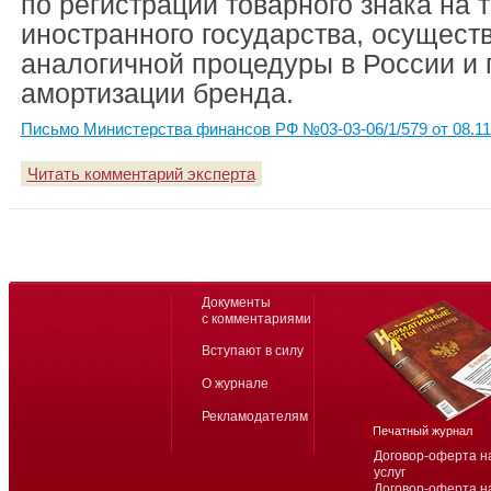
по регистрации товарного знака на 
иностранного государства, осущест
аналогичной процедуры в России и 
амортизации бренда.
Письмо Министерства финансов РФ №03-03-06/1/579 от 08.11
Читать комментарий эксперта
Документы
с комментариями
Вступают в силу
О журнале
Рекламодателям
Печатный журнал
Договор-оферта н
услуг
Договор-оферта н