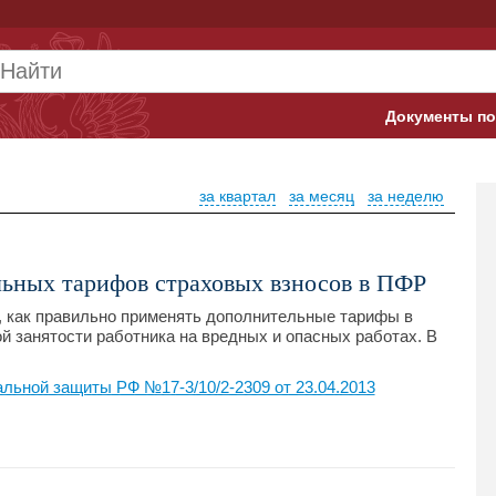
Документы по
Арбитражны
за квартал
за месяц
за неделю
Банк России
Верховный 
ьных тарифов страховых взносов в ПФР
Гострудинсп
 как правильно применять дополнительные тарифы в
й занятости работника на вредных и опасных работах. В
Конституци
льной защиты РФ №17-3/10/2-2309 от 23.04.2013
Минтруд
Минфин
Пенсионный