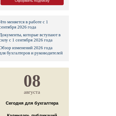
Оформить подписку
тво
законы и указы
Что меняется в работе с 1
сентября 2026 года
Документы, которые вступают в
 фонд России
силу с 1 сентября 2026 года
Обзор изменений 2026 года
юрисдикции
для бухгалтеров и руководителей
я налоговая служба
льного страхования
08
ведомства
августа
Сегодня для бухгалтера
Календарь публикаций