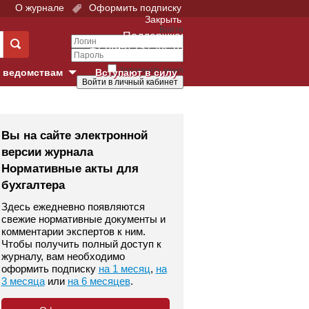
О журнале
Оформить подписку
Закрыть
Войти
Поддержка:
+7 (495) 737-44-10
Запомнить меня
 ведомствам
Вступают в силу
Забыли свой пароль?
е суды
Войти
Регистрация
Вы на сайте электронной
версии журнала
Суд
Нормативные акты для
бухгалтера
екция в г. Москве
Здесь ежедневно появляются
онный Суд
свежие нормативные документы и
комментарии экспертов к ним.
Чтобы получить полный доступ к
журналу, вам необходимо
оформить подписку
на 1 месяц
,
на
3 месяца
или
на 6 месяцев
.
 фонд