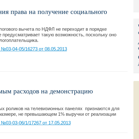
Правительс
ия права на получение социального
Президент: 
логового вычета по НДФЛ не переходит в порядке
Роструд
 предусматривает такую возможность, поскольку оно
алогоплательщика.
Социальный
03-04-05/16273 от 08.05.2013
Суд общей 
Федеральна
Фонд социа
мым расходов на демонстрацию
Остальные 
х роликов на телевизионных панелях признаются для
размере, не превышающем 1% выручки от реализации
03-03-06/1/17267 от 17.05.2013