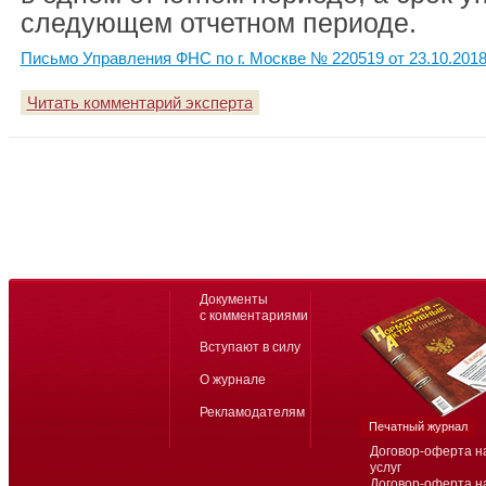
следующем отчетном периоде.
Письмо Управления ФНС по г. Москве № 220519 от 23.10.201
Читать комментарий эксперта
Документы
с комментариями
Вступают в силу
О журнале
Рекламодателям
Печатный журнал
Договор-оферта н
услуг
Договор-оферта н