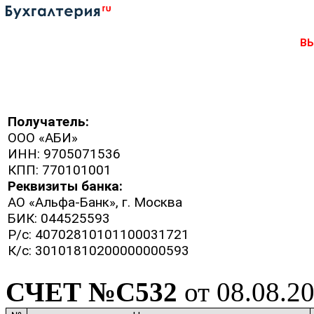
В
Получатель:
ООО «АБИ»
ИНН: 9705071536
КПП: 770101001
Реквизиты банка:
АО «Альфа-Банк», г. Москва
БИК: 044525593
Р/с: 40702810101100031721
К/с: 30101810200000000593
СЧЕТ №С532
от 08.08.2