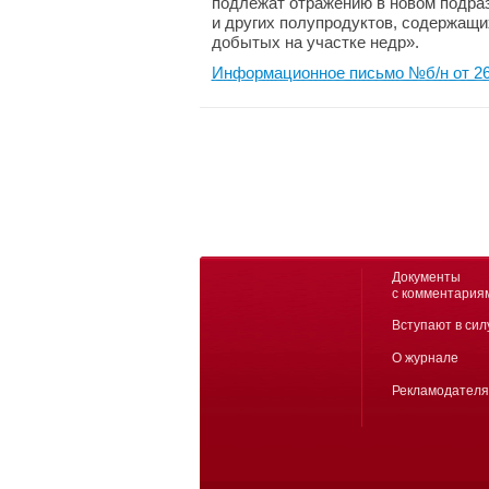
подлежат отражению в новом подраз
и других полупродуктов, содержащи
добытых на участке недр».
Информационное письмо №б/н от 26
Документы
с комментария
Вступают в сил
О журнале
Рекламодател