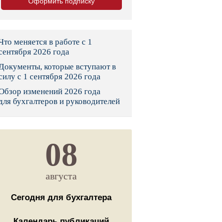
Оформить подписку
тво
законы и указы
Что меняется в работе с 1
сентября 2026 года
Документы, которые вступают в
 фонд России
силу с 1 сентября 2026 года
Обзор изменений 2026 года
юрисдикции
для бухгалтеров и руководителей
я налоговая служба
льного страхования
08
ведомства
августа
Сегодня для бухгалтера
Календарь публикаций