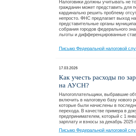
Налоговики должны учитывать не то
гражданин может представить для по
кардинально решить проблему отсут
непросто. ФНС предлагает выход на
представительные органы муниципа
собрания городов федерального зн
льготы и дифференцированные ставк
Письмо Федеральной налоговой слу
17.03.2026
Как учесть расходы по за
на АУСН?
Налогоплательщики, выбравшие объ
включить в налоговую базу нового р
которые были начислены в последн
перехода. В качестве примера в до
предпринимателем, который с 1 янв
зарплату и взносы за декабрь 2025
Письмо Федеральной налоговой слу