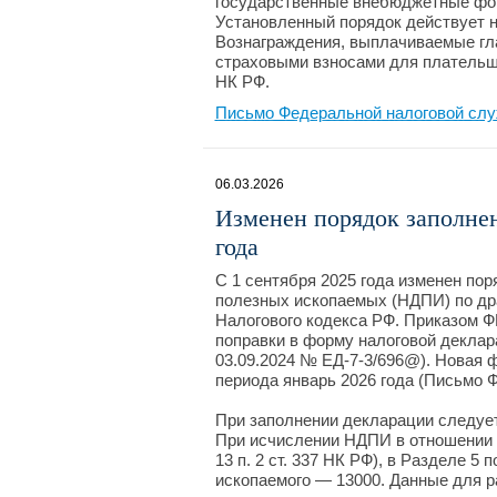
государственные внебюджетные фо
Установленный порядок действует не
Вознаграждения, выплачиваемые гл
страховыми взносами для плательщи
НК РФ.
Письмо Федеральной налоговой слу
06.03.2026
Изменен порядок заполне
года
С 1 сентября 2025 года изменен пор
полезных ископаемых (НДПИ) по дра
Налогового кодекса РФ. Приказом Ф
поправки в форму налоговой деклар
03.09.2024 № ЕД-7-3/696@). Новая 
периода январь 2026 года (Письмо 
При заполнении декларации следуе
При исчислении НДПИ в отношении 
13 п. 2 ст. 337 НК РФ), в Разделе 5
ископаемого — 13000. Данные для 