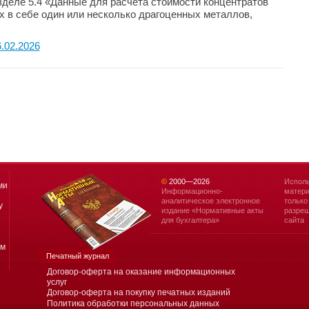
деле 5.4 «Данные для расчета стоимости концентратов
х в себе один или несколько драгоценных металлов,
.02.2026
©
2000—
2026
Исполь
ми
Информационно-
матери
аналитическое электронное
только
у
издание «Нормативные акты
разреш
для бухгалтера»
сайта
ям
Печатный журнал
Договор-оферта на оказание информационных
услуг
Договор-оферта на покупку печатных изданий
Политика обработки персональных данных