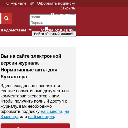
О журнале
Оформить подписку
Закрыть
Войти
Поддержка:
+7 (495) 737-44-10
Запомнить меня
 ведомствам
Вступают в силу
Забыли свой пароль?
е суды
Войти
Регистрация
Вы на сайте электронной
версии журнала
Суд
Нормативные акты для
бухгалтера
екция в г. Москве
Здесь ежедневно появляются
онный Суд
свежие нормативные документы и
комментарии экспертов к ним.
Чтобы получить полный доступ к
журналу, вам необходимо
оформить подписку
на 1 месяц
,
на
3 месяца
или
на 6 месяцев
.
 фонд