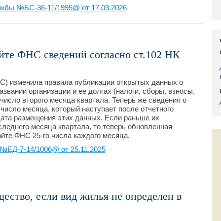
жбы №БС-36-11/1995@ от 17.03.2026
Правительс
Президент: 
йте ФНС сведений согласно ст.102 НК
Роструд
Социальный
С) изменила правила публикации открытых данных о
вании организации и ее долгах (налоги, сборы, взносы,
Суд общей 
число второго месяца квартала. Теперь же сведения о
число месяца, который наступает после отчетного
Федеральна
 дата размещения этих данных. Если раньше их
следнего месяца квартала, то теперь обновленная
Фонд социа
йте ФНС 25-го числа каждого месяца.
№ЕД-7-14/1006@ от 25.11.2025
Остальные 
щество, если вид жилья не определен в