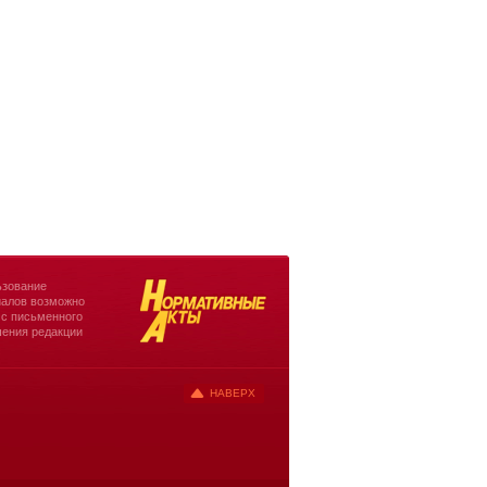
зование
алов возможно
 с письменного
ения редакции
НАВЕРХ