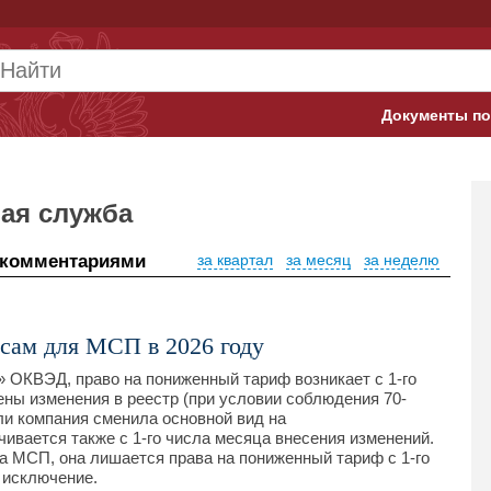
Документы по
Арбитражны
Банк России
ая служба
Верховный 
 комментариями
за квартал
за месяц
за неделю
Гострудинсп
Конституци
сам для МСП в 2026 году
 ОКВЭД, право на пониженный тариф возникает с 1-го
Минтруд
ены изменения в реестр (при условии соблюдения 70-
ли компания сменила основной вид на
Минфин
чивается также с 1-го числа месяца внесения изменений.
а МСП, она лишается права на пониженный тариф с 1-го
Пенсионный
 исключение.