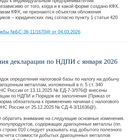
нды к индивидуальным предпринимателям.
зависимо от того, когда и в какой форме создано КФХ.
авам КФХ, не признаются объектом обложения
ков – юридических лиц согласно пункту 1 статьи 420
жбы №БС-36-11/1670@ от 04.03.2026
ния декларации по НДПИ с января 2026
ядок определения налоговой базы по налогу на добычу
гоценным металлам, изложенный в п. 5 ст. 340
НС России от 13.11.2025 № ЕД-7-3/976@ внесены
ации по НДПИ и Порядок ее заполнения (Приказ от
форма обязательна к применению начиная с налогового
ФНС России от 25.12.2025 № СД-4-3/11636@).
т обратить внимание на следующие основные изменения.
полупродуктов, содержащих драгоценные металлы (пп.
 по строке 010 следует указывать код добытого полезного
расчета стоимости добытых драгоценных металлов