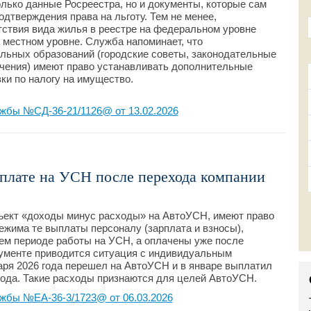
лько данные Росреестра, но и документы, которые сам
дтверждения права на льготу. Тем не менее,
ствия вида жилья в реестре на федеральном уровне
 местном уровне. Служба напоминает, что
льных образований (городские советы, законодательные
ачения) имеют право устанавливать дополнительные
и по налогу на имущество.
жбы №СД-36-21/1126@ от 13.02.2026
рплате на УСН после перехода компании
ект «доходы минус расходы» на АвтоУСН, имеют право
ежима те выплаты персоналу (зарплата и взносы),
ем периоде работы на УСН, а оплачены уже после
кументе приводится ситуация с индивидуальным
аря 2026 года перешел на АвтоУСН и в январе выплатил
 года. Такие расходы признаются для целей АвтоУСН.
жбы №ЕА-36-3/1723@ от 06.03.2026