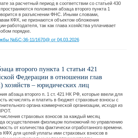
ате за расчетный период в соответствии со статьей 430
аспространяются положения абзаца второго пункта 1
говорится в разъяснении ФНС. Иными словами,
авам КФХ, не признаются объектом обложения
ии-работодателя, так как глава хозяйства уплачивает
собом порядке.
жбы №БС-36-11/1670@ от 04.03.2026
аца второго пункта 1 статьи 421
йской Федерации в отношении глав
) хозяйств – юридических лиц
ия абзаца второго п. 1 ст. 421 НК РФ, которые ввели для
сть исчислять и платить в бюджет страховые взносы с
лнительного органа коммерческой организации, исходя из
МРОТ.
числения страховых взносов за каждый месяц
иода осуществления физлицом полномочий по управлению
имость от количества фактически отработанного времени.
в КФХ для целей уплаты ими страховых взносов в