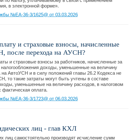
и по налогу, уплачиваемому в связи с применением
ия, в электронной форме».
жбы №ЕА-36-3/1625@ от 03.03.2026
рплату и страховые взносы, начисленные
Н, после перехода на АУСН?
аты и страховые взносы за работников, начисленные за
 налогообложения доходы, уменьшенные на величину
 на АвтоУСН и в силу положений главы 26.2 Кодекса не
Н, то такие затраты могут быть учтены в составе
оходы, уменьшенные на величину расходов, в налоговом
х фактическая оплата.
жбы №ЕА-36-3/1723@ от 06.03.2026
идических лиц - глав КХЛ
х лиц самостоятельно производят исчисление сумм