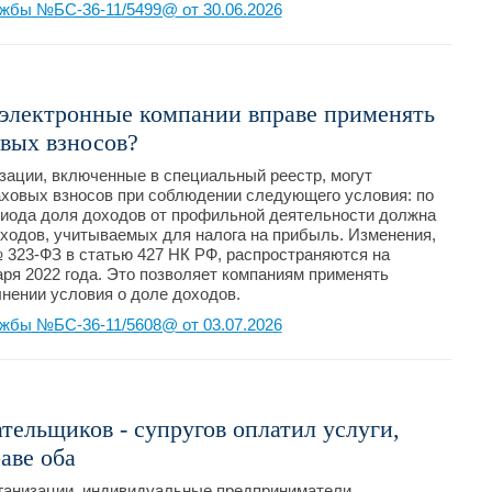
жбы №БС-36-11/5499@ от 30.06.2026
оэлектронные компании вправе применять
вых взносов?
ации, включенные в специальный реестр, могут
ховых взносов при соблюдении следующего условия: по
ериода доля доходов от профильной деятельности должна
оходов, учитываемых для налога на прибыль. Изменения,
323-ФЗ в статью 427 НК РФ, распространяются на
аря 2022 года. Это позволяет компаниям применять
лнении условия о доле доходов.
жбы №БС-36-11/5608@ от 03.07.2026
тельщиков - супругов оплатил услуги,
аве оба
ганизации, индивидуальные предприниматели,