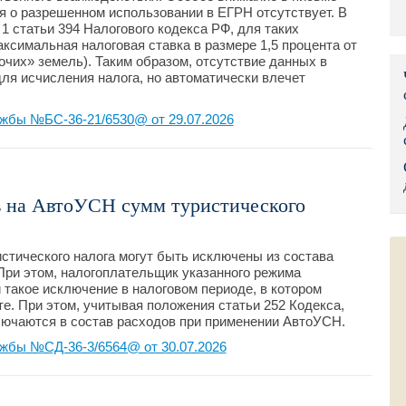
я о разрешенном использовании в ЕГРН отсутствует. В
Правительс
 1 статьи 394 Налогового кодекса РФ, для таких
ксимальная налоговая ставка в размере 1,5 процента от
Президент: 
очих» земель). Таким образом, отсутствие данных в
ля исчисления налога, но автоматически влечет
Роструд
жбы №БС-36-21/6530@ от 29.07.2026
Социальный
Суд общей 
в на АвтоУСН сумм туристического
Федеральна
Фонд социа
тического налога могут быть исключены из состава
ри этом, налогоплательщик указанного режима
Остальные 
 такое исключение в налоговом периоде, в котором
е. При этом, учитывая положения статьи 252 Кодекса,
лючаются в состав расходов при применении АвтоУСН.
жбы №СД-36-3/6564@ от 30.07.2026