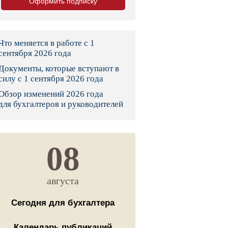
Оформить подписку
тво
законы и указы
Что меняется в работе с 1
сентября 2026 года
Документы, которые вступают в
 фонд России
силу с 1 сентября 2026 года
Обзор изменений 2026 года
юрисдикции
для бухгалтеров и руководителей
я налоговая служба
льного страхования
08
ведомства
августа
Сегодня для бухгалтера
Календарь публикаций