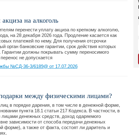
 акциза на алкоголь
телям перенести уплату акциза по крепкому алкоголю,
да, на 28 декабря 2026 года. Продление касается как
совых платежей по нему. Для получения отсрочки
й орган банковские гарантии, срок действия которых
а. Гарантии должны покрывать сумму переносимого
 перенос не допускается
жбы №СД-36-3/6189@ от 17.07.2026
 подарки между физическими лицами?
лиц в порядке дарения, в том числе в денежной форме,
вании пункта 18.1 статьи 217 Кодекса. В частности, в
 лицами денежных средств, доход одаряемого
вне зависимости от способа передачи денежных
й форме), а также от факта, состоят ли даритель и
ях.