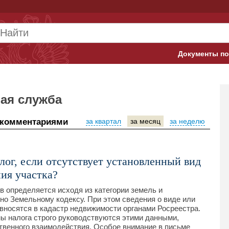
Документы по
Арбитражны
Банк России
ая служба
Верховный 
 комментариями
за квартал
за месяц
за неделю
Гострудинсп
Конституци
лог, если отсутствует установленный вид
ия участка?
Минтруд
 определяется исходя из категории земель и
но Земельному кодексу. При этом сведения о виде или
Минфин
вносятся в кадастр недвижимости органами Росреестра.
ы налога строго руководствуются этими данными,
Пенсионный
венного взаимодействия. Особое внимание в письме