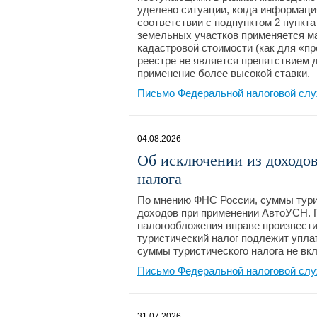
уделено ситуации, когда информаци
соответствии с подпунктом 2 пункта
земельных участков применяется ма
кадастровой стоимости (как для «пр
реестре не является препятствием д
применение более высокой ставки.
Письмо Федеральной налоговой слу
04.08.2026
Об исключении из доходо
налога
По мнению ФНС России, суммы турис
доходов при применении АвтоУСН. П
налогообложения вправе произвести
туристический налог подлежит уплат
суммы туристического налога не вк
Письмо Федеральной налоговой слу
31.07.2026