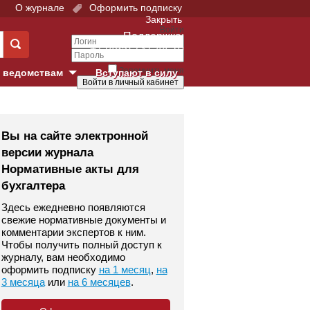
О журнале
Оформить подписку
Закрыть
Войти
Поддержка:
+7 (495) 737-44-10
Запомнить меня
 ведомствам
Вступают в силу
Забыли свой пароль?
е суды
Войти
Регистрация
Вы на сайте электронной
версии журнала
Суд
Нормативные акты для
бухгалтера
екция в г. Москве
Здесь ежедневно появляются
онный Суд
свежие нормативные документы и
комментарии экспертов к ним.
Чтобы получить полный доступ к
журналу, вам необходимо
оформить подписку
на 1 месяц
,
на
3 месяца
или
на 6 месяцев
.
 фонд