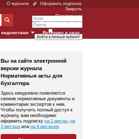
О журнале
Оформить подписку
Закрыть
Войти
Поддержка:
+7 (495) 737-44-10
Запомнить меня
 ведомствам
Вступают в силу
Забыли свой пароль?
е суды
Войти
Регистрация
Вы на сайте электронной
версии журнала
Суд
Нормативные акты для
бухгалтера
екция в г. Москве
Здесь ежедневно появляются
онный Суд
свежие нормативные документы и
комментарии экспертов к ним.
Чтобы получить полный доступ к
журналу, вам необходимо
оформить подписку
на 1 месяц
,
на
3 месяца
или
на 6 месяцев
.
 фонд