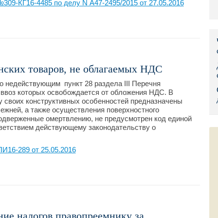
09-КГ16-4485 по делу N А47-2495/2015 от 27.05.2016
Правительс
Президент: 
Роструд
нских товаров, не облагаемых НДС
Социальный
 недействующим пункт 28 раздела III Перечня
Суд общей 
 ввоз которых освобождается от обложения НДС. В
у своих конструктивных особенностей предназначены
ежней, а также осуществления поверхностного
Федеральна
подверженные омертвлению, не предусмотрен код единой
ветствием действующему законодательству о
Фонд социа
16-289 от 25.05.2016
Остальные 
ние налогов правопреемнику за