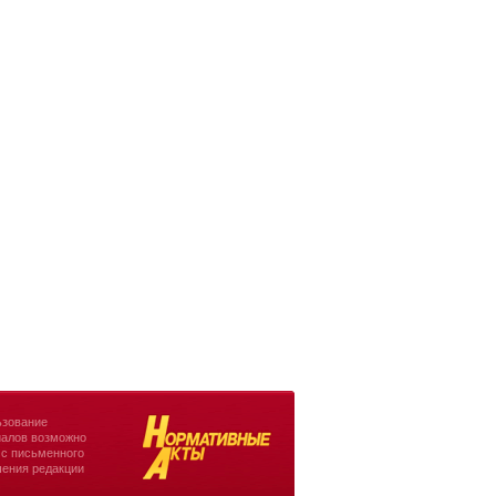
зование
алов возможно
 с письменного
ения редакции