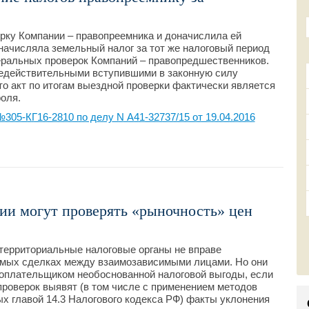
рку Компании – правопреемника и доначислила ей
начисляла земельный налог за тот же налоговый период
еральных проверок Компаний – правопредшественников.
едействительными вступившими в законную силу
то акт по итогам выездной проверки фактически является
оля.
05-КГ16-2810 по делу N А41-32737/15 от 19.04.2016
ии могут проверять «рыночность» цен
территориальные налоговые органы не вправе
емых сделках между взаимозависимыми лицами. Но они
гоплательщиком необоснованной налоговой выгоды, если
роверок выявят (в том числе с применением методов
х главой 14.3 Налогового кодекса РФ) факты уклонения