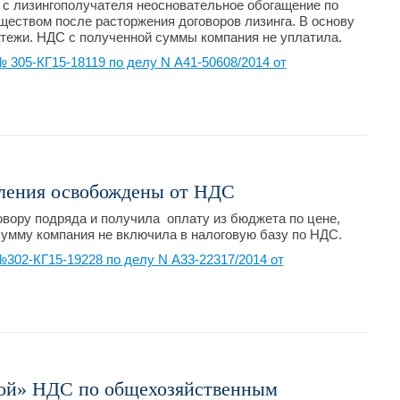
 с лизингополучателя неосновательное обогащение по
ществом после расторжения договоров лизинга. В основу
тежи. НДС с полученной суммы компания не уплатила.
305-КГ15-18119 по делу N А41-50608/2014 от
ления освобождены от НДС
вору подряда и получила оплату из бюджета по цене,
сумму компания не включила в налоговую базу по НДС.
302-КГ15-19228 по делу N А33-22317/2014 от
ной» НДС по общехозяйственным