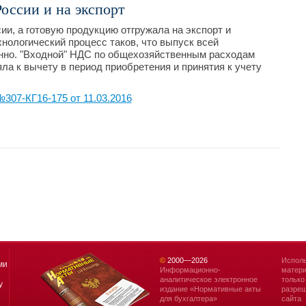
оссии и на экспорт
ии, а готовую продукцию отгружала на экспорт и
хнологический процесс таков, что выпуск всей
нно. "Входной" НДС по общехозяйственным расходам
ла к вычету в период приобретения и принятия к учету
07-КГ16-175 от 11.03.2016
©
2000—
2026
Исполь
ми
Информационно-
матери
аналитическое электронное
только
у
издание «Нормативные акты
разреш
для бухгалтера»
сайта