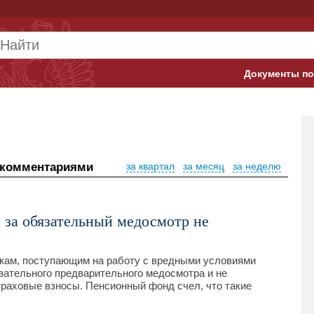
Документы по
Арбитражны
Банк России
Верховный 
 комментариями
за квартал
за месяц
за неделю
Гострудинсп
Конституци
 за обязательный медосмотр не
Минтруд
кам, поступающим на работу с вредными условиями
зательного предварительного медосмотра и не
Минфин
раховые взносы. Пенсионный фонд счел, что такие
Пенсионный