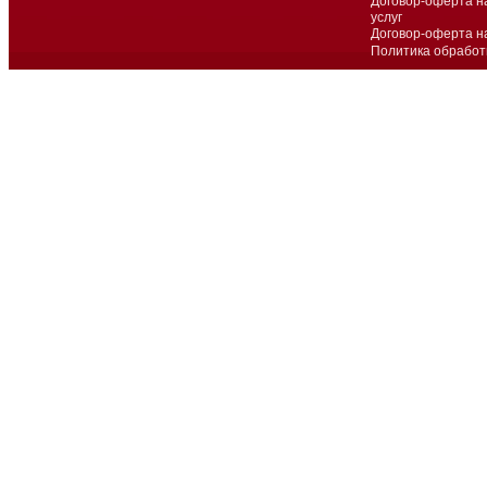
Договор-оферта н
услуг
Договор-оферта н
Политика обработ