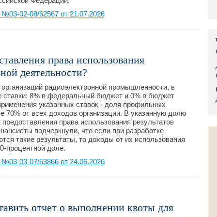
ссийской Федерации.
Правительс
03-02-08/62567 от 21.07.2026
Президент: 
Роструд
оставления права использования
ьной деятельности?
Социальный
 организаций радиоэлектронной промышленности, в
Суд общей 
е ставки: 8% в федеральный бюджет и 0% в бюджет
применения указанных ставок - доля профильных
Федеральна
е 70% от всех доходов организации. В указанную долю
т предоставления права использования результатов
нансисты подчеркнули, что если при разработке
Фонд социа
тся такие результаты, то доходы от их использования
0-процентной доле.
Остальные 
03-03-07/53866 от 24.06.2026
тавить отчет о выполнении квоты для