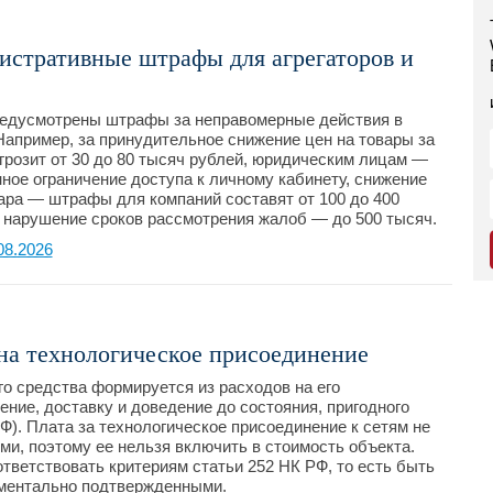
истративные штрафы для агрегаторов и
предусмотрены штрафы за неправомерные действия в
Например, за принудительное снижение цен на товары за
розит от 30 до 80 тысяч рублей, юридическим лицам —
нное ограничение доступа к личному кабинету, снижение
вара — штрафы для компаний составят от 100 до 400
е нарушение сроков рассмотрения жалоб — до 500 тысяч.
08.2026
 на технологическое присоединение
о средства формируется из расходов на его
ение, доставку и доведение до состояния, пригодного
РФ). Плата за технологическое присоединение к сетям не
ми, поэтому ее нельзя включить в стоимость объекта.
тветствовать критериям статьи 252 НК РФ, то есть быть
ментально подтвержденными.