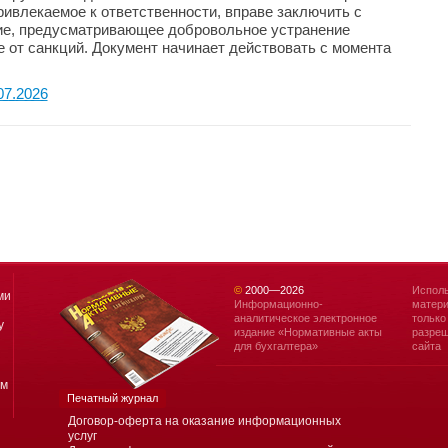
ривлекаемое к ответственности, вправе заключить с
е, предусматривающее добровольное устранение
 от санкций. Документ начинает действовать с момента
07.2026
©
2000—
2026
Исполь
ми
Информационно-
матери
аналитическое электронное
только
у
издание «Нормативные акты
разреш
для бухгалтера»
сайта
ям
Печатный журнал
Договор-оферта на оказание информационных
услуг