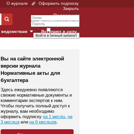
О журнале
Оформить подписку
Закрыть
Войти
Поддержка:
+7 (495) 737-44-10
Запомнить меня
 ведомствам
Вступают в силу
Забыли свой пароль?
е суды
Войти
Регистрация
Вы на сайте электронной
версии журнала
Суд
Нормативные акты для
бухгалтера
екция в г. Москве
Здесь ежедневно появляются
онный Суд
свежие нормативные документы и
комментарии экспертов к ним.
Чтобы получить полный доступ к
журналу, вам необходимо
оформить подписку
на 1 месяц
,
на
3 месяца
или
на 6 месяцев
.
 фонд