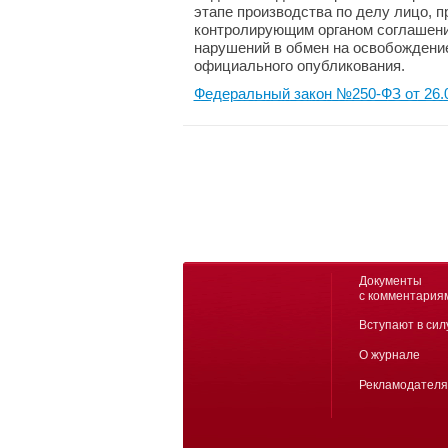
этапе производства по делу лицо, п
контролирующим органом соглашени
нарушений в обмен на освобождение
официального опубликования.
Федеральный закон №250-ФЗ от 26.
Документы
с комментария
Вступают в сил
О журнале
Рекламодател