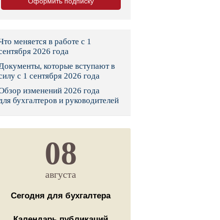
Оформить подписку
тво
законы и указы
Что меняется в работе с 1
сентября 2026 года
Документы, которые вступают в
 фонд России
силу с 1 сентября 2026 года
Обзор изменений 2026 года
юрисдикции
для бухгалтеров и руководителей
я налоговая служба
льного страхования
08
ведомства
августа
Сегодня для бухгалтера
Календарь публикаций