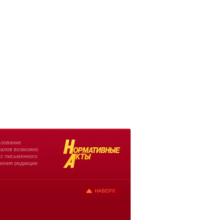
зование
алов возможно
 с письменного
ения редакции
НАВЕРХ