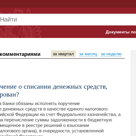
Документы по
Арбитражны
 комментариями
за квартал
за месяц
за неделю
Банк России
Верховный 
Гострудинсп
чение о списании денежных средств,
ирован?
Конституци
са банки обязаны исполнять поручение
Минтруд
 денежных средств в качестве единого налогового
йской Федерации на счет Федерального казначейства, а
Минфин
 на перечисление суммы задолженности в бюджетную
мещенное в реестре решений о взыскании
алогового органа), в очередности, установленной
Пенсионный