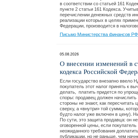
в соответствии со статьей 161 Коде
пункте 2 статьи 161 Кодекса. Учиты
перечислении денежных средств ино
реализации которых в целях примен
Федерации, производится в налогов
Письмо Министерства финансов РФ №
05.08.2026
О внесении изменений в ст
кодекса Российской Феде
Если государство внезапно ввело Н
покупатель этот налог принять к выч
делать, платить придется по упрощ
споры: продавец должен начислить Н
стороны не знают, как пересчитать ц
сверху, а «внутри» той суммы, кото
будто налог уже включен в цену). Н
По сути, это защита продавца: он н
оговоренной цены, если покупатель 
неожиданного требования доплатить
публикации, но не раньше, чем нач