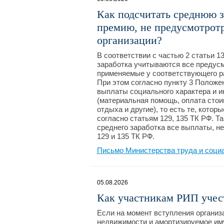
Как подсчитать среднюю з
премию, не предусмотротр
организации?
В соответствии с частью 2 статьи 1
заработка учитываются все предус
применяемые у соответствующего ра
При этом согласно пункту 3 Положе
выплаты социального характера и и
(материальная помощь, оплата стои
отдыха и другие), то есть те, кото
согласно статьям 129, 135 ТК РФ. Т
среднего заработка все выплаты, не
129 и 135 ТК РФ.
Письмо Министерства труда и соци
05.08.2026
Как участникам РИП учест
Если на момент вступления организ
недвижимости и амортизируемое им