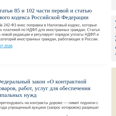
Правительс
атьи 85 и 102 части первой и статью
ового кодекса Российской Федерации
Президент: 
 № 242-ФЗ внес поправки в Налоговый кодекс, которые
Роструд
х платежей по НДФЛ для иностранных граждан. Статья
в новой редакции и регулирует порядок уплаты НДФЛ и
Социальный
атегорий иностранных граждан, работающих в России.
07.2026
Суд общей 
Федеральна
Фонд социа
Федеральный закон «О контрактной
Остальные 
оваров, работ, услуг для обеспечения
ипальных нужд
претендовать на контракты дороже — лимит подняли с
 года упрощенный аукцион (запрос котировок) разрешат