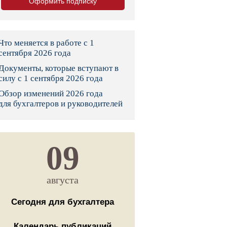
Оформить подписку
тво
законы и указы
Что меняется в работе с 1
сентября 2026 года
Документы, которые вступают в
 фонд России
силу с 1 сентября 2026 года
Обзор изменений 2026 года
юрисдикции
для бухгалтеров и руководителей
я налоговая служба
льного страхования
09
ведомства
августа
Сегодня для бухгалтера
Календарь публикаций