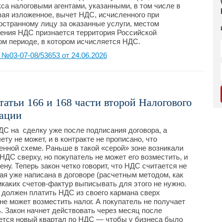
кса налоговыми агентами, указанными, в том числе в
вая изложенное, вычет НДС, исчисленного при
странному лицу за оказанные услуги, местом
ения НДС признается территория Российской
ом периоде, в котором исчисляется НДС.
03-07-08/53653 от 24.06.2026
атьи 166 и 168 части второй Налогового
рации
ДС на сделку уже после подписания договора, а
ету не может, и в контракте не прописано, что
енной схеме. Раньше в такой «серой» зоне возникали
ДС сверху, но покупатель не может его возместить, и
ену. Теперь закон четко говорит, что НДС считается не
рая уже написана в договоре (расчетным методом, как
икаких счетов-фактур выписывать для этого не нужно.
е должен платить НДС из своего кармана сверх
не может возместить налог. А покупатель не получает
. Закон начнет действовать через месяц после
нется новый квартал по НДС — чтобы у бизнеса было