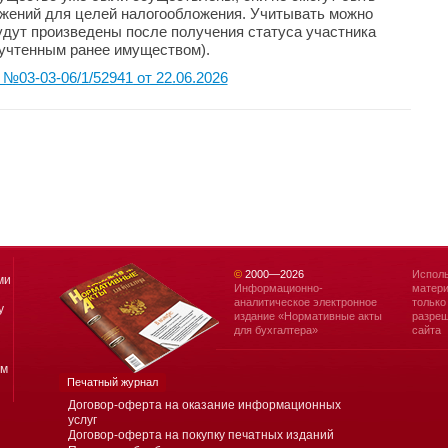
жений для целей налогообложения. Учитывать можно
будут произведены после получения статуса участника
 учтенным ранее имуществом).
03-03-06/1/52941 от 22.06.2026
©
2000—
2026
Исполь
ми
Информационно-
матери
аналитическое электронное
только
у
издание «Нормативные акты
разреш
для бухгалтера»
сайта
ям
Печатный журнал
Договор-оферта на оказание информационных
услуг
Договор-оферта на покупку печатных изданий