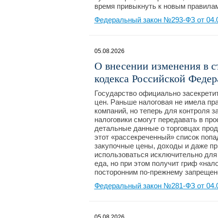
время привыкнуть к новым правилам
Федеральный закон №293-ФЗ от 04.
05.08.2026
О внесении изменения в с
кодекса Российской Феде
Государство официально засекретит
цен. Раньше налоговая не имела п
компаний, но теперь для контроля з
налоговики смогут передавать в пр
детальные данные о торговцах прод
этот «рассекреченный» список попад
закупочные цены, доходы и даже пр
использоваться исключительно для 
еда, но при этом получит гриф «нал
посторонним по-прежнему запреще
Федеральный закон №281-ФЗ от 04.
05.08.2026