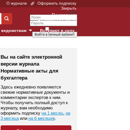
О журнале
Оформить подписку
Закрыть
Войти
Поддержка:
+7 (495) 737-44-10
Запомнить меня
 ведомствам
Вступают в силу
Забыли свой пароль?
е суды
Войти
Регистрация
Вы на сайте электронной
версии журнала
Суд
Нормативные акты для
бухгалтера
екция в г. Москве
Здесь ежедневно появляются
онный Суд
свежие нормативные документы и
комментарии экспертов к ним.
Чтобы получить полный доступ к
журналу, вам необходимо
оформить подписку
на 1 месяц
,
на
3 месяца
или
на 6 месяцев
.
 фонд