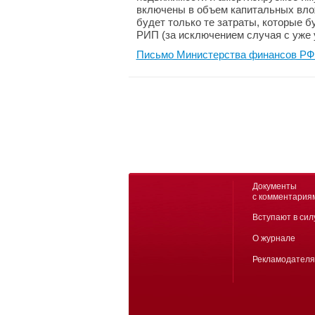
включены в объем капитальных вло
будет только те затраты, которые 
РИП (за исключением случая с уже
Письмо Министерства финансов РФ №
Документы
с комментария
Вступают в сил
О журнале
Рекламодател