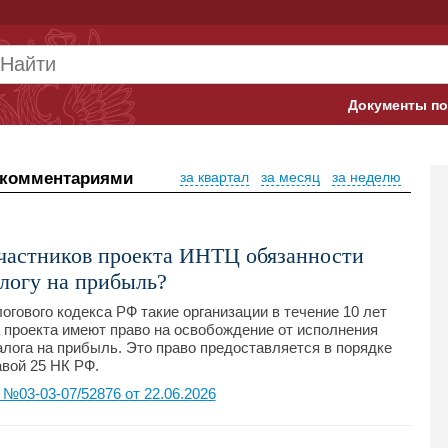
Документы по
Арбитражны
 комментариями
за квартал
за месяц
за неделю
Банк России
Верховный 
участников проекта ИНТЦ обязанности
Гострудинсп
логу на прибыль?
Конституци
логового кодекса РФ такие организации в течение 10 лет
а проекта имеют право на освобождение от исполнения
лога на прибыль. Это право предоставляется в порядке
Минтруд
авой 25 НК РФ.
Минфин
03-03-07/52876 от 22.06.2026
Пенсионный