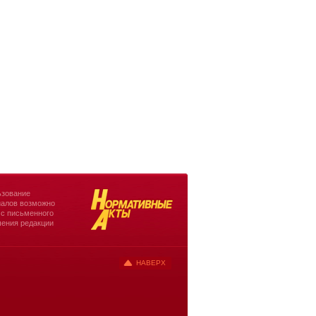
зование
алов возможно
 с письменного
ения редакции
НАВЕРХ