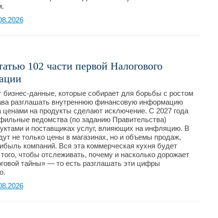
.
08.2026
татью 102 части первой Налогового
рации
 бизнес-данные, которые собирает для борьбы с ростом
рава разглашать внутреннюю финансовую информацию
а ценами на продукты сделают исключение. С 2027 года
офильные ведомства (по заданию Правительства)
уктами и поставщиках услуг, влияющих на инфляцию. В
ут не только цены в магазинах, но и объемы продаж,
ибыль компаний. Вся эта коммерческая кухня будет
того, чтобы отслеживать, почему и насколько дорожает
оговой тайны» — то есть разглашать эти цифры
но.
08.2026