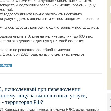
а аналог с теми же или лучшими свойствами, а также
лекарств и медтехники разрешили менять объем и цену
жестче).
ах годового лимита можно заключить несколько
ли услуги, даже с одним и тем же поставщиком — раньше
жны согласовать контракт с единственным поставщиком,
довой лимит в 50 млн на мелкие закупки (до 600 тыс.
а, если это делается для нужд жителей сельских
екарств по решению врачебной комиссии.
 1 октября 2026 года, но для отдельных пунктов
08.2026
С, исчисленный при перечислении
анному лицу за выполненные услуги,
 - территория РФ?
 171 Кодекса вычетам подлежат суммы НДС, исчисленные