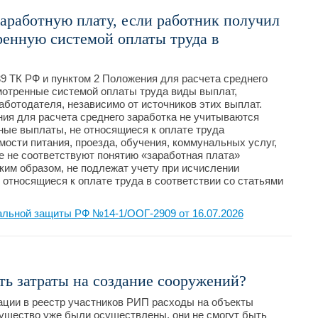
аработную плату, если работник получил
енную системой оплаты труда в
39 ТК РФ и пунктом 2 Положения для расчета среднего
мотренные системой оплаты труда виды выплат,
ботодателя, независимо от источников этих выплат.
ния для расчета среднего заработка не учитываются
ные выплаты, не относящиеся к оплате труда
мости питания, проезда, обучения, коммунальных услуг,
рые не соответствуют понятию «заработная плата»
аким образом, не подлежат учету при исчислении
 относящиеся к оплате труда в соответствии со статьями
альной защиты РФ №14-1/ООГ-2909 от 16.07.2026
ь затраты на создание сооружений?
ации в реестр участников РИП расходы на объекты
ущество уже были осуществлены, они не смогут быть