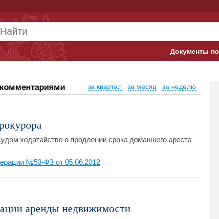
Документы по
Арбитражны
 комментариями
за квартал
за месяц
за неделю
Банк России
Верховный 
рокурора
Гострудинсп
удом ходатайство о продлении срока домашнего ареста
Конституци
ерации №53-ФЗ от 05.06.2012
Минтруд
Минфин
рации аренды недвижимости
Пенсионный