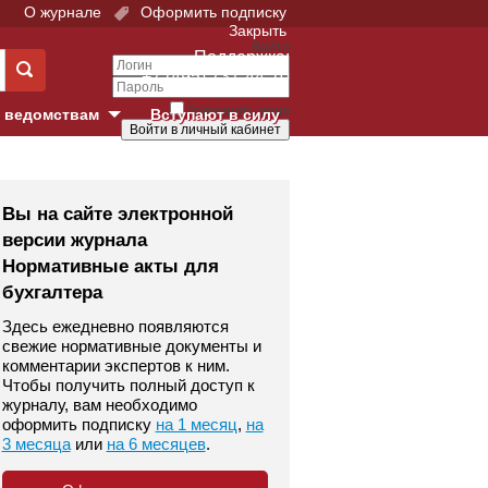
О журнале
Оформить подписку
Закрыть
Войти
Поддержка:
+7 (495) 737-44-10
Запомнить меня
 ведомствам
Вступают в силу
Забыли свой пароль?
е суды
Войти
Регистрация
Вы на сайте электронной
версии журнала
Суд
Нормативные акты для
бухгалтера
екция в г. Москве
Здесь ежедневно появляются
онный Суд
свежие нормативные документы и
комментарии экспертов к ним.
Чтобы получить полный доступ к
журналу, вам необходимо
оформить подписку
на 1 месяц
,
на
3 месяца
или
на 6 месяцев
.
 фонд