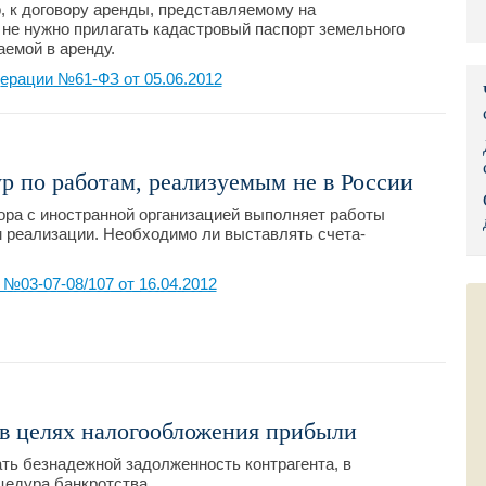
, к договору аренды, представляемому на
Правительс
 не нужно прилагать кадастровый паспорт земельного
аемой в аренду.
Президент: 
ерации №61-ФЗ от 05.06.2012
Роструд
Социальный
р по работам, реализуемым не в России
Суд общей 
ра с иностранной организацией выполняет работы
м реализации. Необходимо ли выставлять счета-
Федеральна
03-07-08/107 от 16.04.2012
Фонд социа
Остальные 
в целях налогообложения прибыли
ть безнадежной задолженность контрагента, в
цедура банкротства.