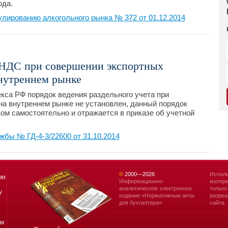
ода.
лированию алкогольного рынка № 372 от 01.12.2014
 НДС при совершении экспортных
внутреннем рынке
кса РФ порядок ведения раздельного учета при
на внутреннем рынке не установлен, данный порядок
м самостоятельно и отражается в приказе об учетной
бы № ГД-4-3/22600 от 31.10.2014
©
2000—
2026
Исполь
ми
Информационно-
матери
аналитическое электронное
только
у
издание «Нормативные акты
разреш
для бухгалтера»
сайта
ям