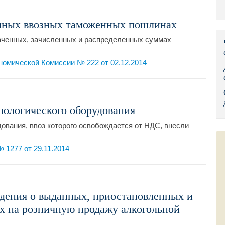
Правительс
нных ввозных таможенных пошлинах
Президент: 
ченных, зачисленных и распределенных суммах
Роструд
омической Комиссии № 222 от 02.12.2014
Социальный
Суд общей 
нологического оборудования
Федеральна
дования, ввоз которого освобождается от НДС, внесли
Фонд социа
1277 от 29.11.2014
Остальные 
едения о выданных, приостановленных и
х на розничную продажу алкогольной