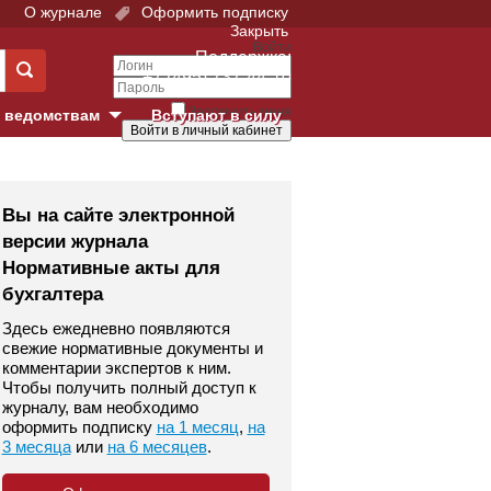
О журнале
Оформить подписку
Закрыть
Войти
Поддержка:
+7 (495) 737-44-10
Запомнить меня
 ведомствам
Вступают в силу
Забыли свой пароль?
е суды
Войти
Регистрация
Вы на сайте электронной
версии журнала
Суд
Нормативные акты для
бухгалтера
екция в г. Москве
Здесь ежедневно появляются
онный Суд
свежие нормативные документы и
комментарии экспертов к ним.
Чтобы получить полный доступ к
журналу, вам необходимо
оформить подписку
на 1 месяц
,
на
3 месяца
или
на 6 месяцев
.
 фонд