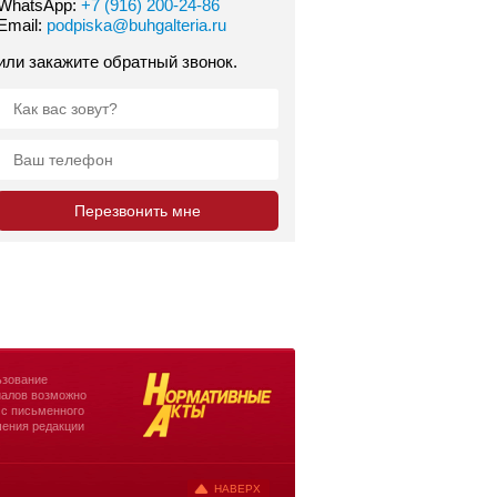
WhatsApp:
+7 (916) 200-24-86
Email:
podpiska@buhgalteria.ru
или закажите обратный звонок.
зование
алов возможно
 с письменного
ения редакции
НАВЕРХ