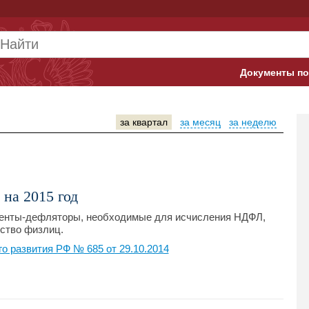
Документы по
Арбитражны
за квартал
за месяц
за неделю
Банк России
Верховный 
Гострудинсп
на 2015 год
Конституци
иенты-дефляторы, необходимые для исчисления НДФЛ,
ство физлиц.
Минтруд
о развития РФ № 685 от 29.10.2014
Минфин
Пенсионный