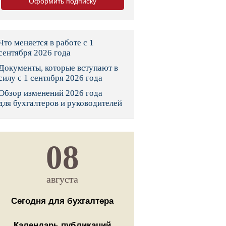
Оформить подписку
тво
законы и указы
Что меняется в работе с 1
сентября 2026 года
Документы, которые вступают в
 фонд России
силу с 1 сентября 2026 года
Обзор изменений 2026 года
юрисдикции
для бухгалтеров и руководителей
я налоговая служба
льного страхования
08
ведомства
августа
Сегодня для бухгалтера
Календарь публикаций