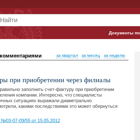
Документы по
Арбитражны
 комментариями
за квартал
за месяц
за неделю
Банк России
Верховный 
уры при приобретении через филиалы
Гострудинсп
правильно заполнить счет-фактуру при приобретении
еления компании. Интересно, что специалисты
Конституци
гичных ситуациях выражали диаметрально
отрели, какими последствиями это может обернуться
Минтруд
03-07-09/55 от 15.05.2012
Минфин
Пенсионный