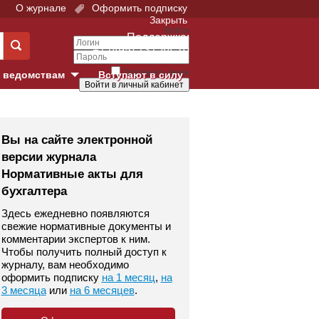
О журнале
Оформить подписку
Закрыть
Войти
Поддержка:
+7 (495) 737-44-10
Запомнить меня
 ведомствам
Вступают в силу
Забыли свой пароль?
е суды
Войти
Регистрация
Вы на сайте электронной
версии журнала
Суд
Нормативные акты для
бухгалтера
екция в г. Москве
Здесь ежедневно появляются
онный Суд
свежие нормативные документы и
комментарии экспертов к ним.
Чтобы получить полный доступ к
журналу, вам необходимо
оформить подписку
на 1 месяц
,
на
3 месяца
или
на 6 месяцев
.
 фонд