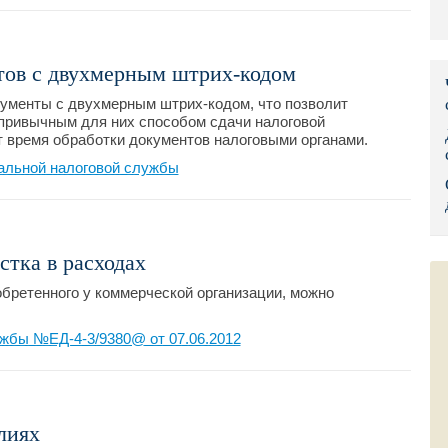
Правительс
Президент: 
тов с двухмерным штрих-кодом
ументы с двухмерным штрих-кодом, что позволит
Роструд
привычным для них способом сдачи налоговой
ит время обработки документов налоговыми органами.
Социальный
льной налоговой службы
Суд общей 
Федеральна
стка в расходах
Фонд социа
обретенного у коммерческой организации, можно
Остальные 
жбы №ЕД-4-3/9380@ от 07.06.2012
лиях