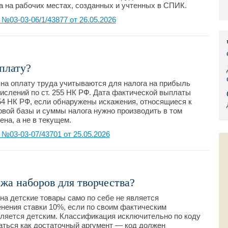
а на рабочих местах, созданных и учтенных в СПИК.
Правительс
03-03-06/1/43877 от 26.05.2026
Президент: 
Роструд
плату?
Социальный
ы на оплату труда учитываются для налога на прибыль
слений по ст. 255 НК РФ. Дата фактической выплаты
Суд общей 
. 54 НК РФ, если обнаружены искажения, относящиеся к
вой базы и суммы налога нужно производить в том
Федеральна
на, а не в текущем.
03-03-07/43701 от 25.05.2026
Фонд социа
Остальные 
жа наборов для творчества?
на детские товары само по себе не является
нения ставки 10%, если по своим фактическим
вляется детским. Классификация исключительно по коду
аться как достаточный аргумент — код должен