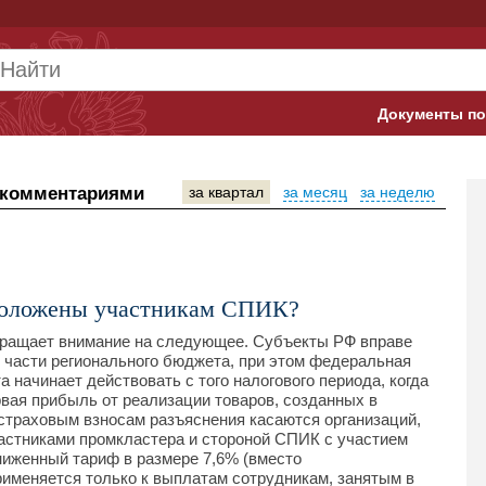
Документы по
Арбитражны
 комментариями
за квартал
за месяц
за неделю
Банк России
Верховный 
Гострудинсп
положены участникам СПИК?
Конституци
бращает внимание на следующее. Субъекты РФ вправе
 части регионального бюджета, при этом федеральная
а начинает действовать с того налогового периода, когда
Минтруд
вая прибыль от реализации товаров, созданных в
страховым взносам разъяснения касаются организаций,
Минфин
астниками промкластера и стороной СПИК с участием
иженный тариф в размере 7,6% (вместо
Пенсионный
именяется только к выплатам сотрудникам, занятым в