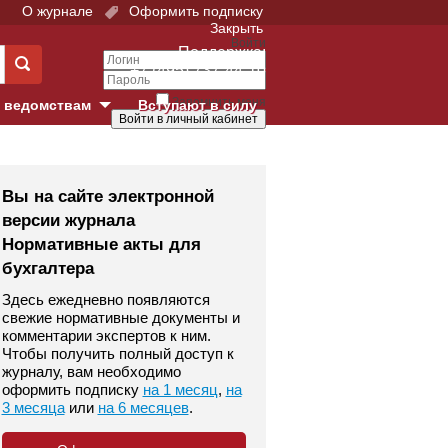
О журнале
Оформить подписку
Закрыть
Войти
Поддержка:
+7 (495) 737-44-10
Запомнить меня
 ведомствам
Вступают в силу
Забыли свой пароль?
е суды
Войти
Регистрация
Вы на сайте электронной
версии журнала
Суд
Нормативные акты для
бухгалтера
екция в г. Москве
Здесь ежедневно появляются
онный Суд
свежие нормативные документы и
комментарии экспертов к ним.
Чтобы получить полный доступ к
журналу, вам необходимо
оформить подписку
на 1 месяц
,
на
3 месяца
или
на 6 месяцев
.
 фонд