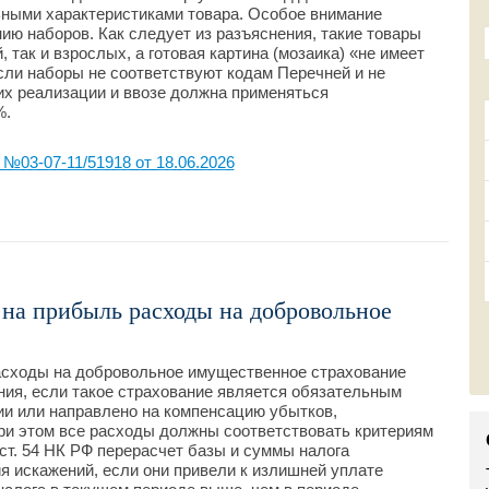
ьными характеристиками товара. Особое внимание
ю наборов. Как следует из разъяснения, такие товары
 так и взрослых, а готовая картина (мозаика) «не имеет
если наборы не соответствуют кодам Перечней и не
их реализации и ввозе должна применяться
%.
03-07-11/51918 от 18.06.2026
а на прибыль расходы на добровольное
 расходы на добровольное имущественное страхование
ия, если такое страхование является обязательным
ии или направлено на компенсацию убытков,
ри этом все расходы должны соответствовать критериям
1 ст. 54 НК РФ перерасчет базы и суммы налога
я искажений, если они привели к излишней уплате