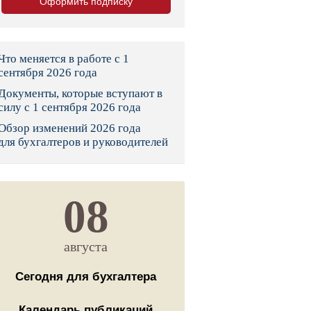
Оформить подписку
тво
законы и указы
Что меняется в работе с 1
сентября 2026 года
Документы, которые вступают в
 фонд России
силу с 1 сентября 2026 года
Обзор изменений 2026 года
юрисдикции
для бухгалтеров и руководителей
я налоговая служба
льного страхования
08
ведомства
августа
Сегодня для бухгалтера
Календарь публикаций