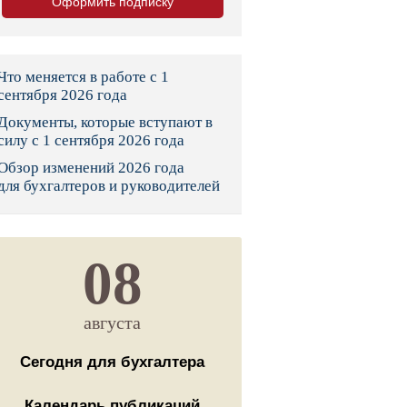
Оформить подписку
тво
законы и указы
Что меняется в работе с 1
сентября 2026 года
Документы, которые вступают в
 фонд России
силу с 1 сентября 2026 года
Обзор изменений 2026 года
юрисдикции
для бухгалтеров и руководителей
я налоговая служба
льного страхования
08
ведомства
августа
Сегодня для бухгалтера
Календарь публикаций