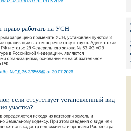
03-03-07/41837 от 19.05.2026
Правительс
Президент: 
т право работать на УСН
Роструд
орым запрещено применять УСН, установлен пунктом 3
е организации в этом перечне отсутствуют. Адвокатские
Социальный
К РФ и статье 29 Федерального закона № 63-ФЗ «Об
туре в Российской Федерации», являются
Суд общей 
ми организациями, основанными на обязательном
а РФ.
Федеральна
жбы №СД-36-3/6565@ от 30.07.2026
Фонд социа
Остальные 
лог, если отсутствует установленный вид
ия участка?
 определяется исходя из категории земель и
но Земельному кодексу. При этом сведения о виде или
вносятся в кадастр недвижимости органами Росреестра.