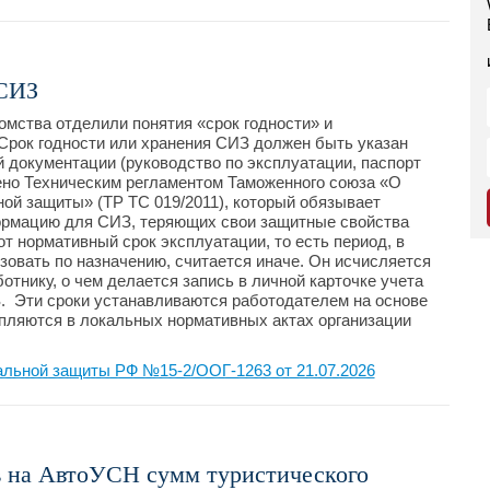
 СИЗ
омства отделили понятия «срок годности» и
Срок годности или хранения СИЗ должен быть указан
 документации (руководство по эксплуатации, паспорт
ено Техническим регламентом Таможенного союза «О
ой защиты» (ТР ТС 019/2011), который обязывает
ормацию для СИЗ, теряющих свои защитные свойства
от нормативный срок эксплуатации, то есть период, в
зовать по назначению, считается иначе. Он исчисляется
тнику, о чем делается запись в личной карточке учета
. Эти сроки устанавливаются работодателем на основе
пляются в локальных нормативных актах организации
альной защиты РФ №15-2/ООГ-1263 от 21.07.2026
в на АвтоУСН сумм туристического