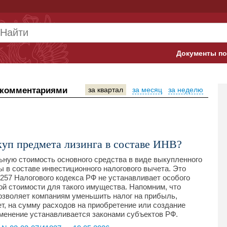
Документы по
Арбитражны
 комментариями
за квартал
за месяц
за неделю
Банк России
Верховный 
Гострудинсп
куп предмета лизинга в составе ИНВ?
Конституци
ную стоимость основного средства в виде выкупленного
ы в составе инвестиционного налогового вычета. Это
 257 Налогового кодекса РФ не устанавливает особого
Минтруд
й стоимости для такого имущества. Напомним, что
озволяет компаниям уменьшить налог на прибыль,
Минфин
, на сумму расходов на приобретение или создание
именение устанавливается законами субъектов РФ.
Пенсионный