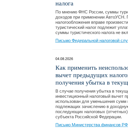
налога
По мнению ФНС России, суммы турис
доходов при применении АвтоУСН. П
налогообложения вправе произвести
туристический налог подлежит уплат
суммы туристического налога не вк
Письмо Федеральной налоговой слу
04.08.2026
Как применить неиспольз
вычет предыдущих налогов
получения убытка в текущ
В случае получения убытка в текущ
инвестиционный налоговый вычет п
использован для уменьшения сумм н
подлежащих зачислению в доходную
последующих налоговых (отчетных) 
субъекта Российской Федерации.
Письмо Министерства финансов РФ №