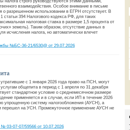
ы налога строго руководствуются этими данными,
венного взаимодействия. Особое внимание в письме
я о разрешенном использовании в ЕГРН отсутствует. В
 1 статьи 394 Налогового кодекса РФ, для таких
ксимальная налоговая ставка в размере 1,5 процента от
очих» земель). Таким образом, отсутствие данных в
ля исчисления налога, но автоматически влечет
жбы №БС-36-21/6530@ от 29.07.2026
ита
тратившие с 1 января 2026 года право на ПСН, могут
услугам общепита в период с 1 апреля по 31 декабря
йствует стандартное условие о среднемесячном размере
дение применяется и в случае, если ИП в течение 2026
ую упрощенную систему налогообложения (АУСН), а
 и перешел на УСН. Промежуточное применение АУСН не
 03-07-07/59566 от 10.07.2026