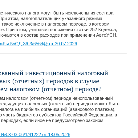
тического налога могут быть исключены из состава
ри этом, налогоплательщик указанного режима
 такое исключение в налоговом периоде, в котором
е. При этом, учитывая положения статьи 252 Кодекса,
лючаются в состав расходов при применении АвтоУСН.
жбы №СД-36-3/6564@ от 30.07.2026
ованный инвестиционный налоговый
ых (отчетных) периодов в случае
ем налоговом (отчетном) периоде?
ем налоговом (отчетном) периоде неиспользованный
редыдущих налоговых (отчетных) периодов может быть
алога на прибыль организаций (авансового платежа),
 часть бюджетов субъектов Российской Федерации, в
периодах, если иное не предусмотрено законом
03-03-06/1/41222 от 18.05.2026