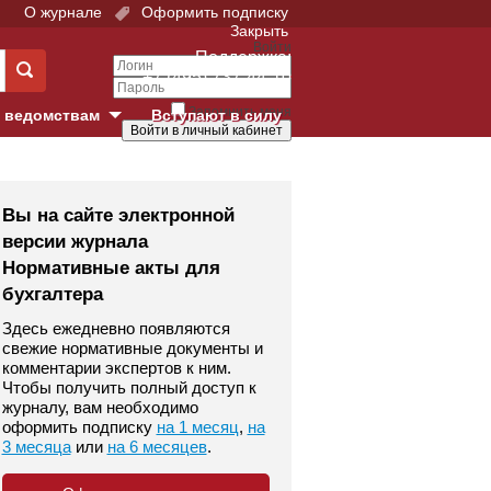
О журнале
Оформить подписку
Закрыть
Войти
Поддержка:
+7 (495) 737-44-10
Запомнить меня
 ведомствам
Вступают в силу
Забыли свой пароль?
е суды
Войти
Регистрация
Вы на сайте электронной
версии журнала
Суд
Нормативные акты для
бухгалтера
екция в г. Москве
Здесь ежедневно появляются
онный Суд
свежие нормативные документы и
комментарии экспертов к ним.
Чтобы получить полный доступ к
журналу, вам необходимо
оформить подписку
на 1 месяц
,
на
3 месяца
или
на 6 месяцев
.
 фонд