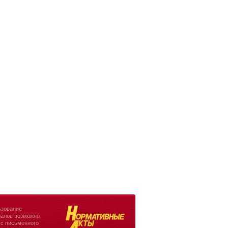
зование
алов возможно
 с письменного