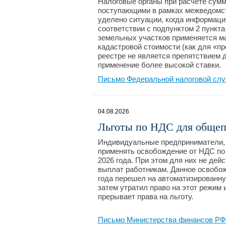
Налоговые органы при расчете сумм
поступающими в рамках межведомст
уделено ситуации, когда информаци
соответствии с подпунктом 2 пункта
земельных участков применяется ма
кадастровой стоимости (как для «пр
реестре не является препятствием д
применение более высокой ставки.
Письмо Федеральной налоговой слу
04.08.2026
Льготы по НДС для общеп
Индивидуальные предприниматели, у
применять освобождение от НДС по 
2026 года. При этом для них не де
выплат работникам. Данное освобож
года перешел на автоматизированн
затем утратил право на этот режим
прерывает права на льготу.
Письмо Министерства финансов РФ №