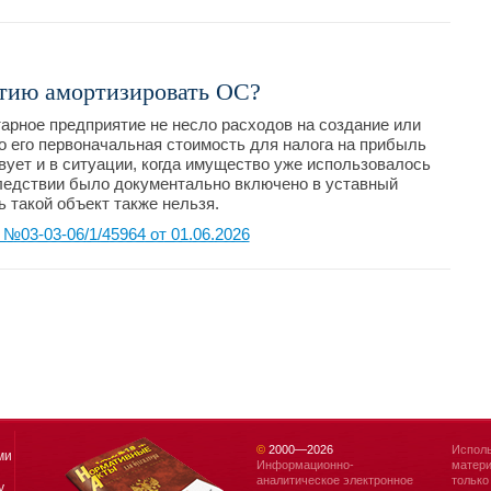
тию амортизировать ОС?
тарное предприятие не несло расходов на создание или
о его первоначальная стоимость для налога на прибыль
вует и в ситуации, когда имущество уже использовалось
следствии было документально включено в уставный
 такой объект также нельзя.
03-03-06/1/45964 от 01.06.2026
©
2000—
2026
Исполь
ми
Информационно-
матери
аналитическое электронное
только
у