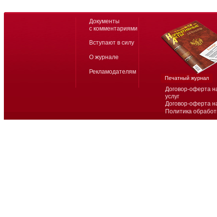
Документы
с комментариями
Вступают в силу
О журнале
Рекламодателям
Печатный журнал
Договор-оферта н
услуг
Договор-оферта н
Политика обработ