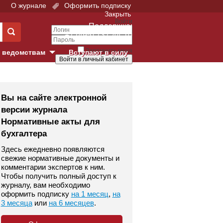
О журнале
Оформить подписку
Закрыть
Войти
Поддержка:
+7 (495) 737-44-10
Запомнить меня
 ведомствам
Вступают в силу
Забыли свой пароль?
е суды
Войти
Регистрация
Вы на сайте электронной
версии журнала
Суд
Нормативные акты для
бухгалтера
екция в г. Москве
Здесь ежедневно появляются
онный Суд
свежие нормативные документы и
комментарии экспертов к ним.
Чтобы получить полный доступ к
журналу, вам необходимо
оформить подписку
на 1 месяц
,
на
3 месяца
или
на 6 месяцев
.
 фонд