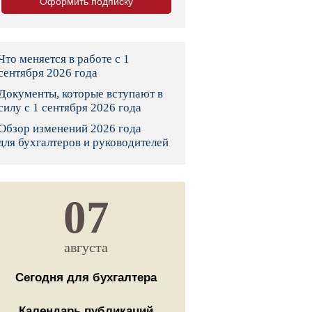
Оформить подписку
тво
законы и указы
Что меняется в работе с 1
сентября 2026 года
Документы, которые вступают в
 фонд России
силу с 1 сентября 2026 года
Обзор изменений 2026 года
юрисдикции
для бухгалтеров и руководителей
я налоговая служба
льного страхования
07
ведомства
августа
Сегодня для бухгалтера
Календарь публикаций