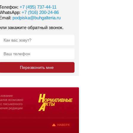
Телефон:
+7 (495) 737-44-11
WhatsApp:
+7 (916) 200-24-86
Email:
podpiska@buhgalteria.ru
или закажите обратный звонок.
зование
алов возможно
 с письменного
ения редакции
НАВЕРХ