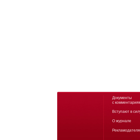
Документы
с комментария
Вступают в сил
О журнале
Рекламодател