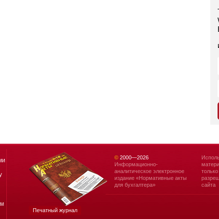
©
2000—
2026
Исполь
ми
Информационно-
матери
аналитическое электронное
только
у
издание «Нормативные акты
разреш
для бухгалтера»
сайта
ям
Печатный журнал