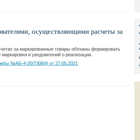
Правительс
Президент: 
вателями, осуществляющими расчеты за
Роструд
Социальный
счетах за маркированные товары обязаны формировать
е маркировки и уведомлений о реализации.
Суд общей 
жбы №АБ-4-20/7308@ от 27.05.2021
Федеральна
Фонд социа
Остальные 