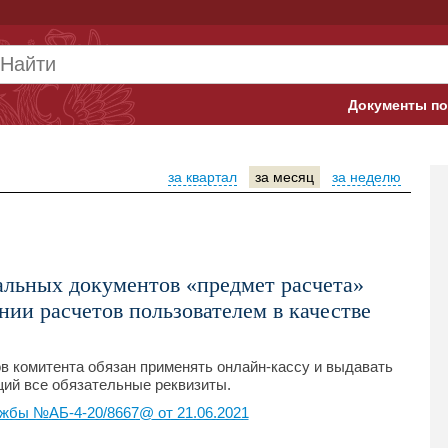
Документы по
Арбитражны
за квартал
за месяц
за неделю
Банк России
Верховный 
Гострудинсп
альных документов «предмет расчета»
нии расчетов пользователем в качестве
Конституци
Минтруд
в комитента обязан применять онлайн-кассу и выдавать
ий все обязательные реквизиты.
Минфин
жбы №АБ-4-20/8667@ от 21.06.2021
Пенсионный