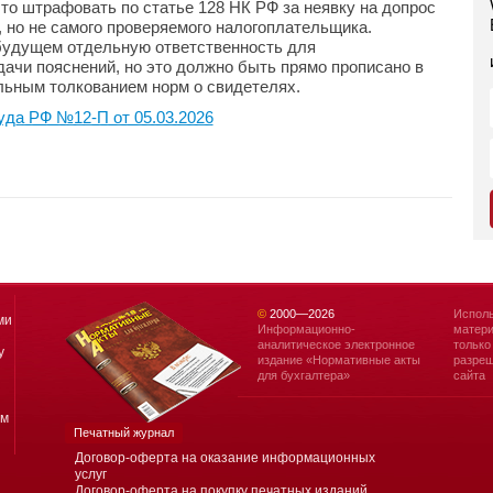
то штрафовать по статье 128 НК РФ за неявку на допрос
 но не самого проверяемого налогоплательщика.
 будущем отдельную ответственность для
дачи пояснений, но это должно быть прямо прописано в
ельным толкованием норм о свидетелях.
уда РФ №12-П от 05.03.2026
©
2000—
2026
Исполь
ми
Информационно-
матери
аналитическое электронное
только
у
издание «Нормативные акты
разреш
для бухгалтера»
сайта
ям
Печатный журнал
Договор-оферта на оказание информационных
услуг
Договор-оферта на покупку печатных изданий