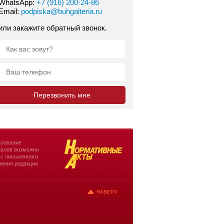
WhatsApp:
+7 (916) 200-24-86
Email:
podpiska@buhgalteria.ru
или закажите обратный звонок.
зование
алов возможно
 с письменного
ения редакции
НАВЕРХ