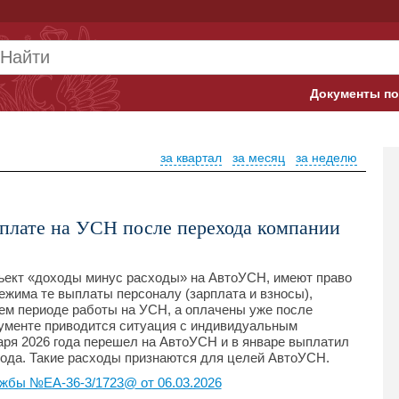
Документы по
Арбитражны
за квартал
за месяц
за неделю
Банк России
Верховный 
рплате на УСН после перехода компании
Гострудинсп
Конституци
ект «доходы минус расходы» на АвтоУСН, имеют право
ежима те выплаты персоналу (зарплата и взносы),
ем периоде работы на УСН, а оплачены уже после
Минтруд
кументе приводится ситуация с индивидуальным
аря 2026 года перешел на АвтоУСН и в январе выплатил
Минфин
 года. Такие расходы признаются для целей АвтоУСН.
жбы №ЕА-36-3/1723@ от 06.03.2026
Пенсионный