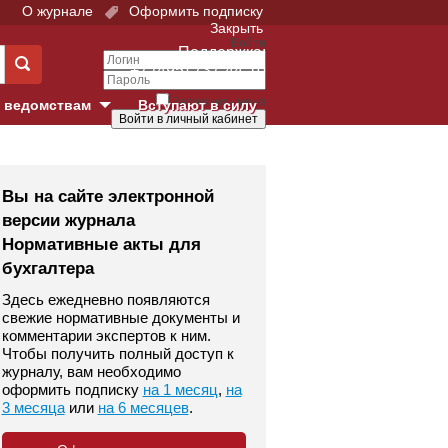
О журнале
Оформить подписку
Закрыть
Войти
Поддержка:
+7 (495) 737-44-10
Запомнить меня
 ведомствам
Вступают в силу
Забыли свой пароль?
е суды
Войти
Регистрация
Вы на сайте электронной
версии журнала
Суд
Нормативные акты для
бухгалтера
екция в г. Москве
Здесь ежедневно появляются
онный Суд
свежие нормативные документы и
комментарии экспертов к ним.
Чтобы получить полный доступ к
журналу, вам необходимо
оформить подписку
на 1 месяц
,
на
3 месяца
или
на 6 месяцев
.
 фонд