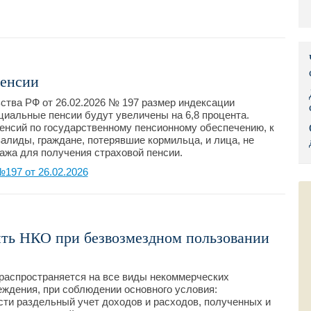
Правительс
Президент: 
Роструд
пенсии
тва РФ от 26.02.2026 № 197 размер индексации
Социальный
социальные пенсии будут увеличены на 6,8 процента.
енсий по государственному пенсионному обеспечению, к
Суд общей 
валиды, граждане, потерявшие кормильца, и лица, не
ажа для получения страховой пенсии.
Федеральна
197 от 26.02.2026
Фонд социа
Остальные 
ить НКО при безвозмездном пользовании
распространяется на все виды некоммерческих
еждения, при соблюдении основного условия:
сти раздельный учет доходов и расходов, полученных и