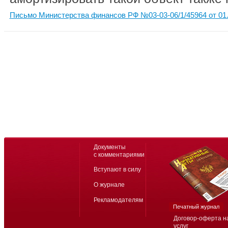
Письмо Министерства финансов РФ №03-03-06/1/45964 от 01.
Документы
с комментариями
Вступают в силу
О журнале
Рекламодателям
Печатный журнал
Договор-оферта н
услуг