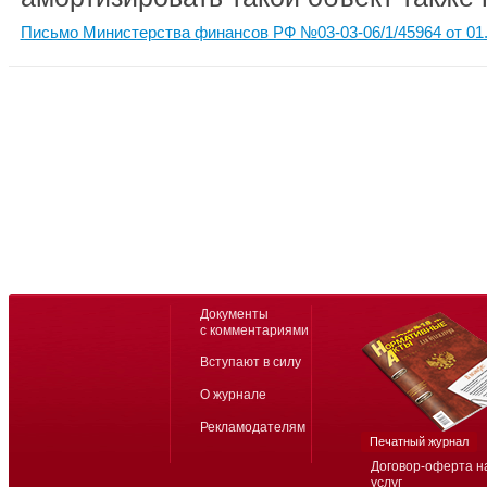
Письмо Министерства финансов РФ №03-03-06/1/45964 от 01.
Документы
с комментариями
Вступают в силу
О журнале
Рекламодателям
Печатный журнал
Договор-оферта н
услуг