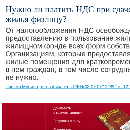
Нужно ли платить НДС при сдач
жилья физлицу?
От налогообложения НДС освобожд
предоставлению в пользование жи
жилищном фонде всех форм собств
Организациям, которые предоставля
жилые помещения для кратковреме
в нем граждан, в том числе сотрудн
не нужно.
Письмо Министерства финансов РФ №03-07-07/124894 от 12.
Документы
с комментариями
Вступают в силу
О журнале