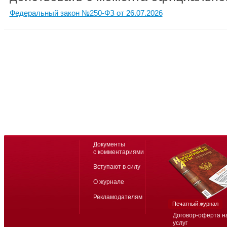
Федеральный закон №250-ФЗ от 26.07.2026
Документы
с комментариями
Вступают в силу
О журнале
Рекламодателям
Печатный журнал
Договор-оферта н
услуг