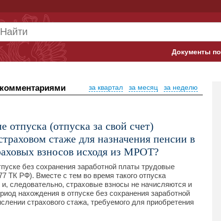
Документы по
Арбитражны
 комментариями
за квартал
за месяц
за неделю
Банк России
Верховный 
 отпуска (отпуска за свой счет)
Гострудинсп
страховом стаже для назначения пенсии в
раховых взносов исходя из МРОТ?
Конституци
тпуске без сохранения заработной платы трудовые
Минтруд
7 ТК РФ). Вместе с тем во время такого отпуска
 и, следовательно, страховые взносы не начисляются и
ериод нахождения в отпуске без сохранения заработной
Минфин
ислении страхового стажа, требуемого для приобретения
Пенсионный