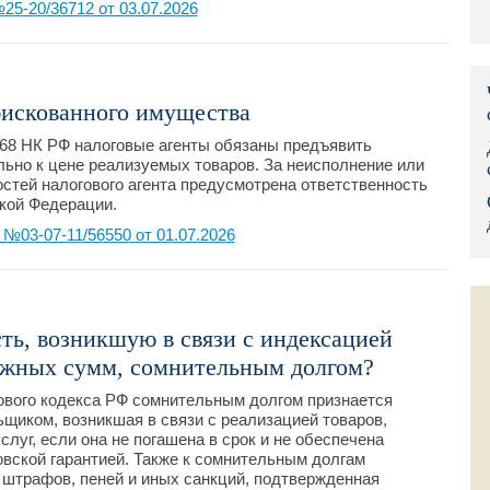
5-20/36712 от 03.07.2026
Правительс
Президент: 
искованного имущества
Роструд
 168 НК РФ налоговые агенты обязаны предъявить
Социальный
ьно к цене реализуемых товаров. За неисполнение или
тей налогового агента предусмотрена ответственность
кой Федерации.
Суд общей 
03-07-11/56550 от 01.07.2026
Федеральна
Фонд социа
ть, возникшую в связи с индексацией
Остальные 
жных сумм, сомнительным долгом?
гового кодекса РФ сомнительным долгом признается
щиком, возникшая в связи с реализацией товаров,
луг, если она не погашена в срок и не обеспечена
овской гарантией. Также к сомнительным долгам
 штрафов, пеней и иных санкций, подтвержденная