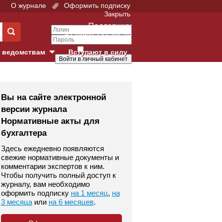
О журнале
Оформить подписку
Закрыть
Войти
Поддержка:
+7 (495) 737-44-10
Запомнить меня
 ведомствам
Вступают в силу
Забыли свой пароль?
е суды
Войти
Регистрация
Вы на сайте электронной
версии журнала
Суд
Нормативные акты для
бухгалтера
екция в г. Москве
Здесь ежедневно появляются
онный Суд
свежие нормативные документы и
комментарии экспертов к ним.
Чтобы получить полный доступ к
журналу, вам необходимо
оформить подписку
на 1 месяц
,
на
3 месяца
или
на 6 месяцев
.
 фонд