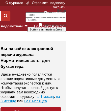
О журнале
Оформить подписку
Закрыть
Войти
Поддержка:
+7 (495) 737-44-10
Запомнить меня
 ведомствам
Вступают в силу
Забыли свой пароль?
е суды
Войти
Регистрация
Вы на сайте электронной
версии журнала
Суд
Нормативные акты для
бухгалтера
екция в г. Москве
Здесь ежедневно появляются
онный Суд
свежие нормативные документы и
комментарии экспертов к ним.
Чтобы получить полный доступ к
журналу, вам необходимо
оформить подписку
на 1 месяц
,
на
3 месяца
или
на 6 месяцев
.
 фонд