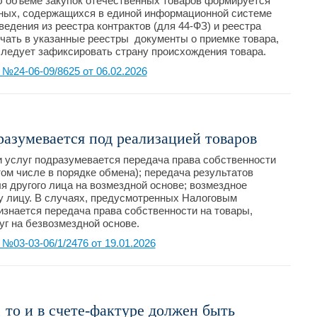
б объеме закупок отечественных товаров формируется
нных, содержащихся в единой информационной системе
ведения из реестра контрактов (для 44-ФЗ) и реестра
ючать в указанные реестры документы о приемке товара,
следует зафиксировать страну происхождения товара.
24-06-09/8625 от 06.02.2026
азумевается под реализацией товаров
и услуг подразумевается передача права собственности
том числе в порядке обмена); передача результатов
 другого лица на возмездной основе; возмездное
у лицу. В случаях, предусмотренных Налоговым
изнается передача права собственности на товары,
уг на безвозмездной основе.
03-03-06/1/2476 от 19.01.2026
 то и в счете-фактуре должен быть