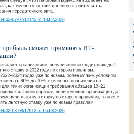
ения следует, что Налоговый кодекс не возлагает на
ть, как именно участник долевого строительства
Правительс
ания передаточного акта.
03-07-07/12145 от 18.02.2026
Президент: 
Роструд
Социальный
а прибыль сможет применять ИТ-
зации?
Суд общей 
позволяет организациям, получившим аккредитацию до 1
Федеральна
тную ставку в 2022 году по старым правилам,
 2022–2024 годах уже по новым, более мягким условиям
снижена с 90% до 70%, отменены ограничения по
Фонд социа
 для таких организаций требования абзацев 19–21
итываются. Таким образом, если головная организация до
Остальные 
применяла льготную ставку по старым правилам, то после
нять льготную ставку уже по новым правилам.
03-03-08/17512 от 05.03.2026