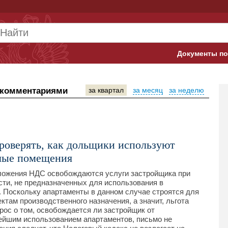
Документы по
Арбитражны
 комментариями
за квартал
за месяц
за неделю
Банк России
Верховный 
Гострудинсп
роверять, как дольщики используют
лые помещения
Конституци
бложения НДС освобождаются услуги застройщика при
Минтруд
ти, не предназначенных для использования в
). Поскольку апартаменты в данном случае строятся для
Минфин
ктам производственного назначения, а значит, льгота
рос о том, освобождается ли застройщик от
ейшим использованием апартаментов, письмо не
Пенсионный