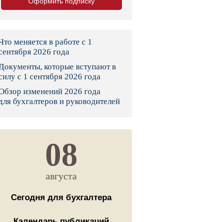
Оформить подписку
тво
законы и указы
Что меняется в работе с 1
сентября 2026 года
Документы, которые вступают в
 фонд России
силу с 1 сентября 2026 года
Обзор изменений 2026 года
юрисдикции
для бухгалтеров и руководителей
я налоговая служба
льного страхования
08
ведомства
августа
Сегодня для бухгалтера
Календарь публикаций