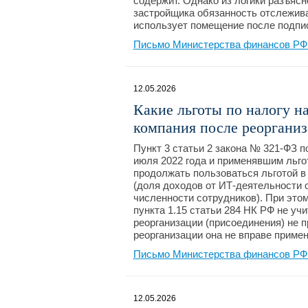
содержит. Однако из логики разъясн
застройщика обязанность отслежива
использует помещение после подпис
Письмо Министерства финансов РФ №
12.05.2026
Какие льготы по налогу н
компания после реоргани
Пункт 3 статьи 2 закона № 321-ФЗ 
июля 2022 года и применявшим льго
продолжать пользоваться льготой в
(доля доходов от ИТ-деятельности 
численности сотрудников). При этом
пункта 1.15 статьи 284 НК РФ не уч
реорганизации (присоединения) не 
реорганизации она не вправе приме
Письмо Министерства финансов РФ №
12.05.2026