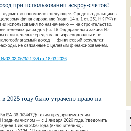
оход при использовании эскроу-счетов?
ь ведомство напомнило следующее. Средства дольщиков
целевому финансированию (подп. 14 п. 1 ст. 251 НК РФ) и
вии использования по назначению — на строительство,
нь целевых расходов (ст. 18 Федерального закона №
ом если целевые средства не израсходованы и не
налогооблагаемый доход — финансовый результат
расходы, не связанные с целевым финансированием,
03-03-06/3/21739 от 18.03.2026
 в 2025 году было утрачено право на
6 № ЕА-36-3/3447@ таким предпринимателям
Н задним числом — с 1 января 2026 года. Уведомить
зднее 1 июня 2026 года (включительно).
едшим на УСН ИП скорректировать условия