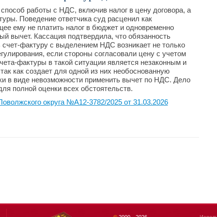
пособ работы с НДС, включив налог в цену договора, а
туры. Поведение ответчика суд расценил как
ее ему не платить налог в бюджет и одновременно
ый вычет. Кассация подтвердила, что обязанность
 счет-фактуру с выделением НДС возникает не только
регулирования, если стороны согласовали цену с учетом
счета-фактуры в такой ситуации является незаконным и
так как создает для одной из них необоснованную
тки в виде невозможности применить вычет по НДС. Дело
для полной оценки всех обстоятельств.
оволжского округа №А12-3782/2025 от 31.03.2026