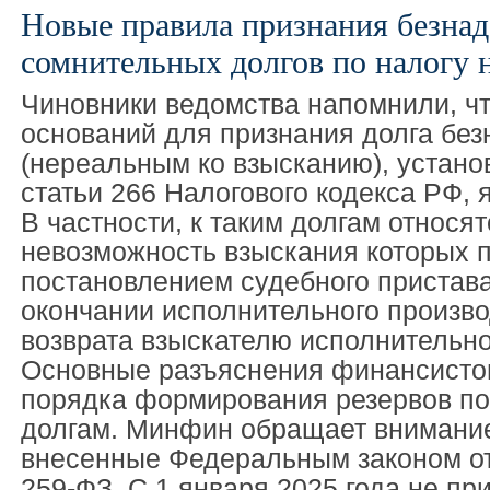
Новые правила признания безна
сомнительных долгов по налогу 
Чиновники ведомства напомнили, ч
оснований для признания долга бе
(нереальным ко взысканию), устано
статьи 266 Налогового кодекса РФ, 
В частности, к таким долгам относя
невозможность взыскания которых 
постановлением судебного пристав
окончании исполнительного произво
возврата взыскателю исполнительно
Основные разъяснения финансисто
порядка формирования резервов п
долгам. Минфин обращает внимание
внесенные Федеральным законом от
259-ФЗ. С 1 января 2025 года не пр