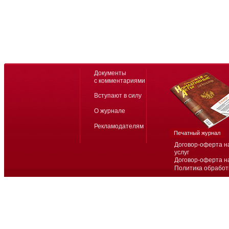
Документы
с комментариями
Вступают в силу
О журнале
Рекламодателям
Печатный журнал
Договор-оферта н
услуг
Договор-оферта н
Политика обработ