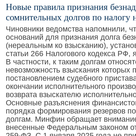
Новые правила признания безна
сомнительных долгов по налогу 
Чиновники ведомства напомнили, ч
оснований для признания долга бе
(нереальным ко взысканию), устано
статьи 266 Налогового кодекса РФ, 
В частности, к таким долгам относя
невозможность взыскания которых 
постановлением судебного пристав
окончании исполнительного произво
возврата взыскателю исполнительно
Основные разъяснения финансисто
порядка формирования резервов п
долгам. Минфин обращает внимание
внесенные Федеральным законом от
259-ФЗ. С 1 января 2025 года не пр