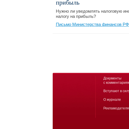
прибыль
Нужно ли уведомлять налоговую инс
налогу на прибыль?
Письмо Министерства финансов РФ №
Документы
с комментария
Вступают в сил
О журнале
Рекламодател