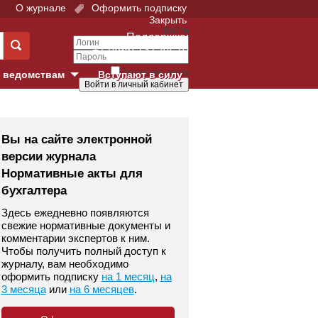
О журнале
Оформить подписку
Закрыть
Войти
Поддержка:
+7 (495) 737-44-10
Запомнить меня
 ведомствам
Вступают в силу
Забыли свой пароль?
е суды
Войти
Регистрация
Вы на сайте электронной
версии журнала
Суд
Нормативные акты для
бухгалтера
екция в г. Москве
Здесь ежедневно появляются
онный Суд
свежие нормативные документы и
комментарии экспертов к ним.
Чтобы получить полный доступ к
журналу, вам необходимо
оформить подписку
на 1 месяц
,
на
3 месяца
или
на 6 месяцев
.
 фонд