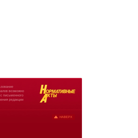
зование
алов возможно
 с письменного
ения редакции
НАВЕРХ