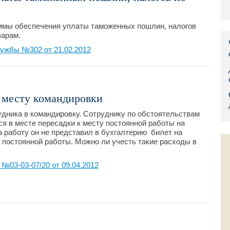
Правительс
мы обеспечения уплаты таможенных пошлин, налогов
Президент: 
арам.
ужбы №302 от 21.02.2012
Роструд
Социальный
к месту командировки
Суд общей 
удника в командировку. Сотруднику по обстоятельствам
Федеральна
ся в месте пересадки к месту постоянной работы на
а работу он не представил в бухгалтерию билет на
Фонд социа
у постоянной работы. Можно ли учесть такие расходы в
Остальные 
03-03-07/20 от 09.04.2012