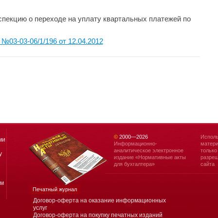
пекцию о переходе на уплату квартальных платежей по
03-03-06/1/196 от 12.04.2012
©
2000—
2026
Исполь
ми
Информационно-
матери
аналитическое электронное
только
у
издание «Нормативные акты
разреш
для бухгалтера»
сайта
ям
Печатный журнал
Договор-оферта на оказание информационных
услуг
Договор-оферта на покупку печатных изданий