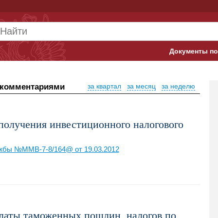
Документы по
Арбитражны
 комментариями
за квартал
за месяц
за неделю
Банк России
Верховный 
получения инвестиционного налогового
Гострудинсп
жбы №ММВ-7-8/164@ от 19.03.2012
Конституци
Минтруд
Минфин
Пенсионный
аты таможенных пошлин, налогов по