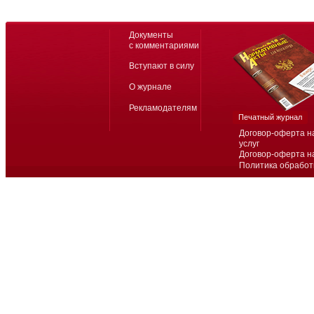
Документы
с комментариями
Вступают в силу
О журнале
Рекламодателям
Печатный журнал
Договор-оферта н
услуг
Договор-оферта н
Политика обработ