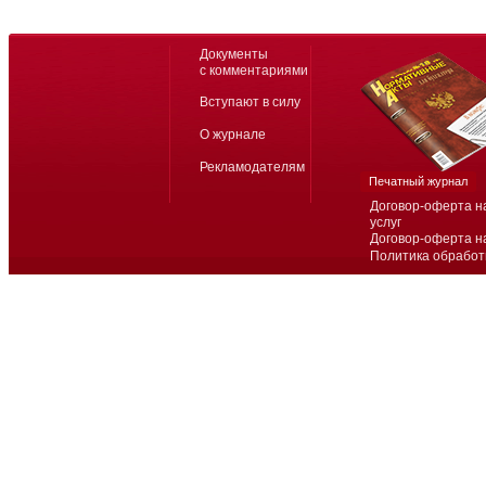
Документы
с комментариями
Вступают в силу
О журнале
Рекламодателям
Печатный журнал
Договор-оферта н
услуг
Договор-оферта н
Политика обработ