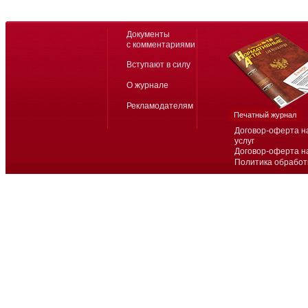
Документы
с комментариями
Вступают в силу
О журнале
Рекламодателям
Печатный журнал
Договор-оферта н
услуг
Договор-оферта н
Политика обработ