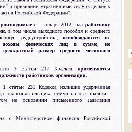
ции" и признании утратившими силу отдельных
актов Российской Федерации".
производимые
с 1 января 2012 года
работнику
ии
, в том числе выходного пособия и среднего
период трудоустройства,
освобождаются от
 доходы физических лиц в сумме, не
рехкратный размер среднего месячного
ункта 3 статьи 217 Кодекса
применяются
должности работников организации.
 1 статьи 231 Кодекса излишне удержанная
да налогоплательщика сумма налога подлежит
том на основании письменного заявления
ана с Министерством финансов Российской