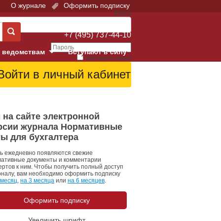
О журнале
Оформить подписку
Войти
Поддержка:
+7 (495) 737-44-10
 ведомствам
Вступают в силу
Запомнить меня
е суды
Забыли свой пароль?
Войти
Регистрация
Суд
 на сайте электронной
рсии журнала Нормативные
екция в г. Москве
ты для бухгалтера
онный Суд
ь ежедневно появляются свежие
ативные документы и комментарии
ертов к ним. Чтобы получить полный доступ
рналу, вам необходимо оформить подписку
 месяц
,
на 3 месяца
или
на 6 месяцев
.
Оформить подписку
 фонд
Увеличить шрифт