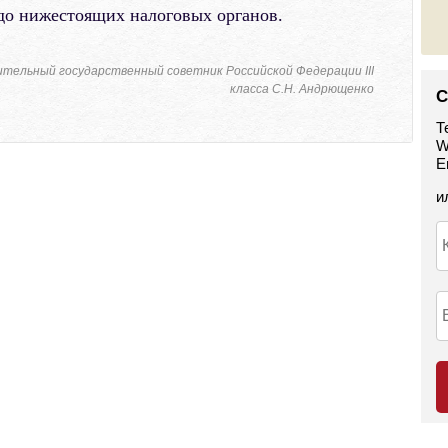
до нижестоящих налоговых органов.
тельный государственный советник Российской Федерации III
класса С.Н. Андрющенко
С
Т
W
E
и