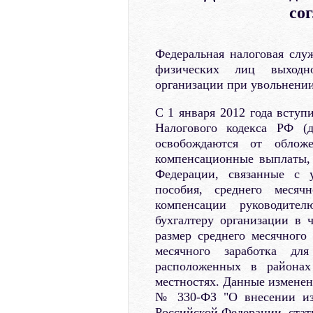
со
Федеральная налоговая слу
физических лиц выходно
организации при увольнении
С 1 января 2012 года вступ
Налогового кодекса РФ (д
освобождаются от облож
компенсационные выплаты, 
Федерации, связанные с 
пособия, среднего месячн
компенсации руководител
бухгалтеру организации в
размер среднего месячного
месячного заработка для
расположенных в района
местностях. Данные изменен
№ 330-ФЗ "О внесении изм
Российской Федерации, стат