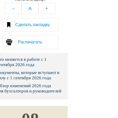
тво
–
A
+
законы и указы
Сделать закладку
 фонд России
Распечатать
юрисдикции
то меняется в работе с 1
я налоговая служба
ентября 2026 года
льного страхования
окументы, которые вступают в
илу с 1 сентября 2026 года
ведомства
бзор изменений 2026 года
ля бухгалтеров и руководителей