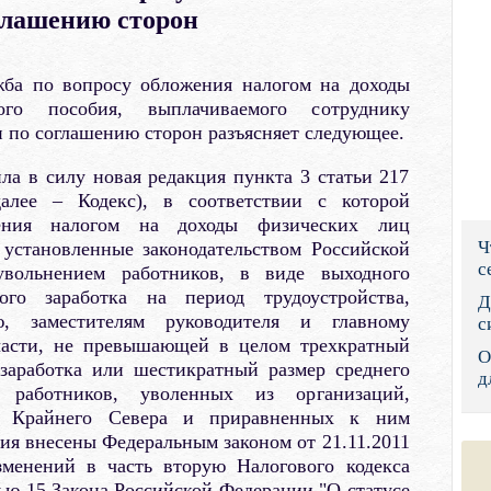
глашению сторон
Правительс
Президент: 
жба по вопросу обложения налогом на доходы
го пособия, выплачиваемого сотруднику
Роструд
 по соглашению сторон разъясняет следующее.
Социальный
ила в силу новая редакция пункта 3 статьи 217
алее – Кодекс), в соответствии с которой
Суд общей 
ения налогом на доходы физических лиц
Ч
установленные законодательством Российской
Федеральна
с
увольнением работников, в виде выходного
ого заработка на период трудоустройства,
Фонд социа
Д
ю, заместителям руководителя и главному
с
Остальные 
 части, не превышающей в целом трехкратный
О
 заработка или шестикратный размер среднего
д
 работников, уволенных из организаций,
х Крайнего Севера и приравненных к ним
ия внесены Федеральным законом от 21.11.2011
енений в часть вторую Налогового кодекса
ью 15 Закона Российской Федерации "О статусе