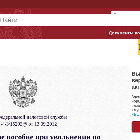
Документы по
Арбитражны
Банк России
Верховный 
Вы
ве
Гострудинсп
ак
Конституци
Здес
норм
эксп
Минтруд
к жу
на 1
едеральной налоговой службы
Минфин
4-3/15293@ от 13.09.2012
Пенсионный
 пособие при увольнении по