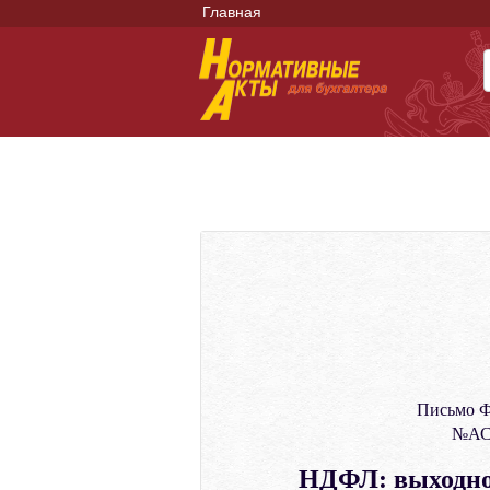
Главная
Письмо Ф
№АС-
НДФЛ: выходное