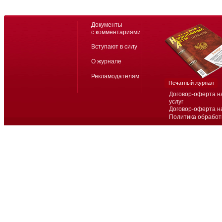
Документы
с комментариями
Вступают в силу
О журнале
Рекламодателям
Печатный журнал
Договор-оферта н
услуг
Договор-оферта н
Политика обработ