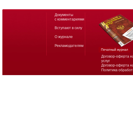
Документы
с комментариями
Вступают в силу
О журнале
Рекламодателям
Печатный журнал
Договор-оферта н
услуг
Договор-оферта н
Политика обработ