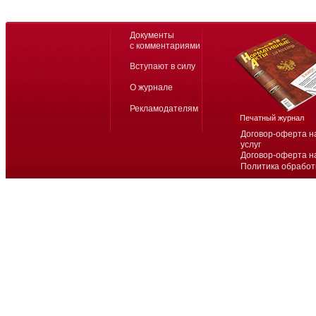
Документы
с комментариями
Вступают в силу
О журнале
Рекламодателям
Печатный журнал
Договор-оферта н
услуг
Договор-оферта н
Политика обработ