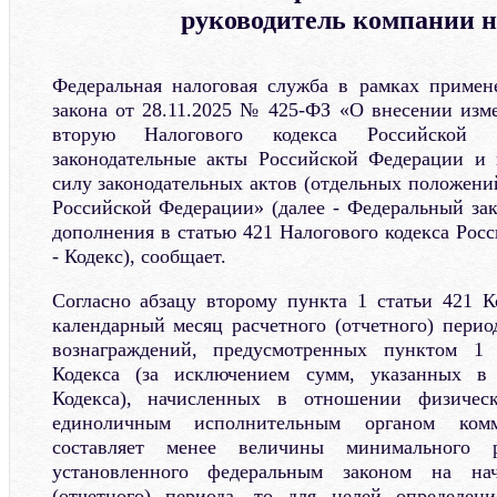
руководитель компании 
Федеральная налоговая служба в рамках примен
закона от 28.11.2025 № 425-ФЗ «О внесении изм
вторую Налогового кодекса Российской Ф
законодательные акты Российской Федерации и
силу законодательных актов (отдельных положени
Российской Федерации» (далее - Федеральный за
дополнения в статью 421 Налогового кодекса Рос
- Кодекс), сообщает.
Согласно абзацу второму пункта 1 статьи 421 Ко
календарный месяц расчетного (отчетного) пери
вознаграждений, предусмотренных пунктом 1 
Кодекса (за исключением сумм, указанных в 
Кодекса), начисленных в отношении физическ
единоличным исполнительным органом комме
составляет менее величины минимального р
установленного федеральным законом на нач
(отчетного) периода, то для целей определен