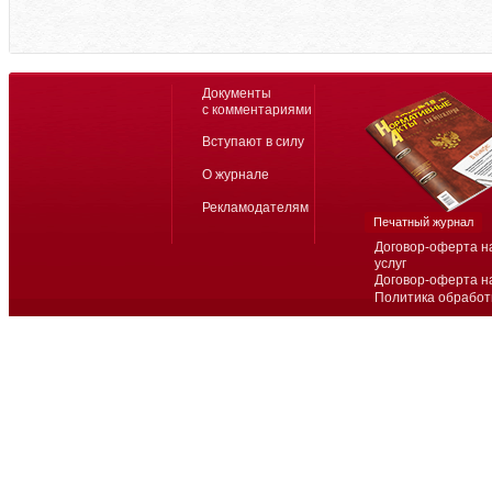
Документы
с комментариями
Вступают в силу
О журнале
Рекламодателям
Печатный журнал
Договор-оферта н
услуг
Договор-оферта н
Политика обработ