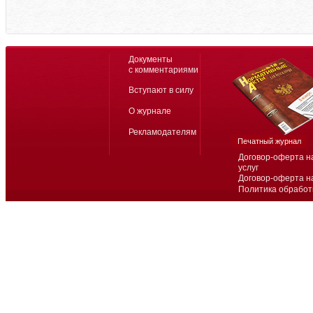
Документы
с комментариями
Вступают в силу
О журнале
Рекламодателям
Печатный журнал
Договор-оферта н
услуг
Договор-оферта н
Политика обработ