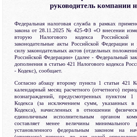
руководитель компании 
Федеральная налоговая служба в рамках примен
закона от 28.11.2025 № 425-ФЗ «О внесении изм
вторую Налогового кодекса Российской Ф
законодательные акты Российской Федерации и
силу законодательных актов (отдельных положени
Российской Федерации» (далее - Федеральный за
дополнения в статью 421 Налогового кодекса Рос
- Кодекс), сообщает.
Согласно абзацу второму пункта 1 статьи 421 Ко
календарный месяц расчетного (отчетного) пери
вознаграждений, предусмотренных пунктом 1 
Кодекса (за исключением сумм, указанных в 
Кодекса), начисленных в отношении физическ
единоличным исполнительным органом комме
составляет менее величины минимального р
установленного федеральным законом на нач
(отчетного) периода, то для целей определен