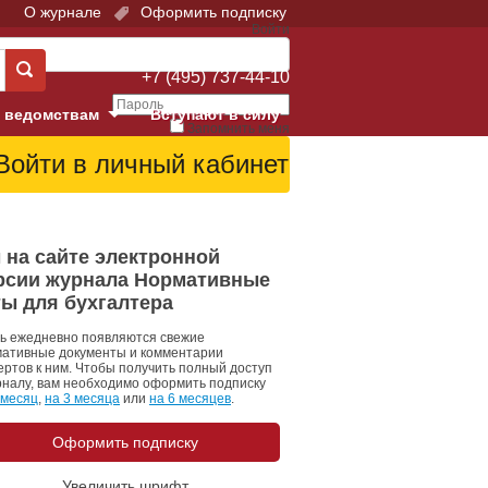
О журнале
Оформить подписку
Войти
Поддержка:
+7 (495) 737-44-10
 ведомствам
Вступают в силу
Запомнить меня
е суды
Забыли свой пароль?
Войти
Регистрация
Суд
 на сайте электронной
рсии журнала Нормативные
екция в г. Москве
ты для бухгалтера
онный Суд
ь ежедневно появляются свежие
ативные документы и комментарии
ертов к ним. Чтобы получить полный доступ
рналу, вам необходимо оформить подписку
 месяц
,
на 3 месяца
или
на 6 месяцев
.
Оформить подписку
 фонд
Увеличить шрифт