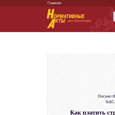
Главная
Письмо Ф
№БС-
Как платить ст