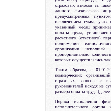
страховых взносов за так
данного физического ли
предусмотренных пункто
исключением сумм, указан
указанный месяц принимае
оплаты труда, установлен
расчетного (отчетного) п
полномочий единоличног
организации неполный 
пропорционально количеств
которых осуществлялись так
Таким образом, с 01.01.2
коммерческих организаци
страховых взносов с в
руководителей исходя из с
размера оплаты труда (далее
Период исполнения физ
исполнительного органа 