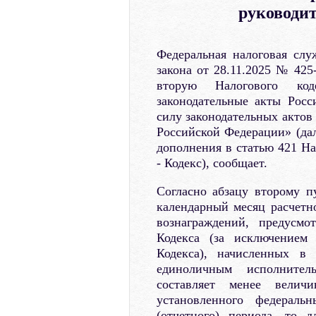
руководи
Федеральная налоговая сл
закона от 28.11.2025 № 42
вторую Налогового код
законодательные акты Рос
силу законодательных актов
Российской Федерации» (да
дополнения в статью 421 На
- Кодекс), сообщает.
Согласно абзацу второму пу
календарный месяц расчетн
вознаграждений, предусм
Кодекса (за исключением
Кодекса), начисленных в
единоличным исполнител
составляет менее велич
установленного федераль
(отчетного) периода, то 