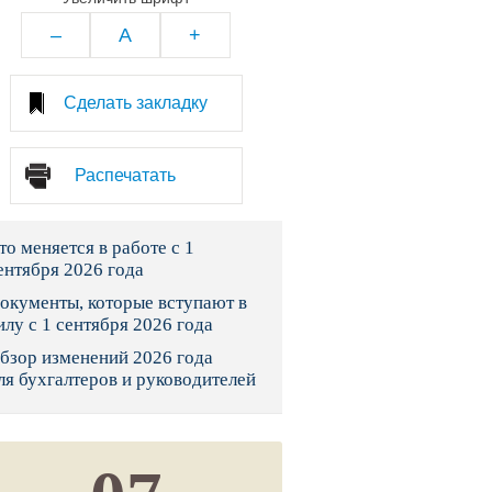
тво
–
A
+
законы и указы
Сделать закладку
 фонд России
Распечатать
юрисдикции
то меняется в работе с 1
я налоговая служба
ентября 2026 года
льного страхования
окументы, которые вступают в
илу с 1 сентября 2026 года
ведомства
бзор изменений 2026 года
ля бухгалтеров и руководителей