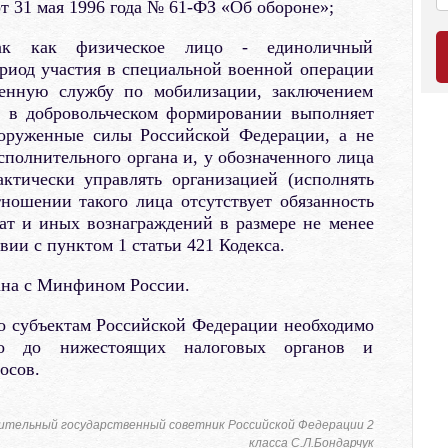
т 31 мая 1996 года № 61-ФЗ «Об обороне»;
так как физическое лицо - единоличный
риод участия в специальной военной операции
енную службу по мобилизации, заключением
м в добровольческом формировании выполняет
ооруженные силы Российской Федерации, а не
полнительного органа и, у обозначенного лица
актически управлять организацией (исполнять
ношении такого лица отсутствует обязанность
т и иных вознаграждений в размере не менее
ии с пунктом 1 статьи 421 Кодекса.
ана с Минфином России.
 субъектам Российской Федерации необходимо
мо до нижестоящих налоговых органов и
осов.
ительный государственный советник Российской Федерации 2
класса С.Л.Бондарчук