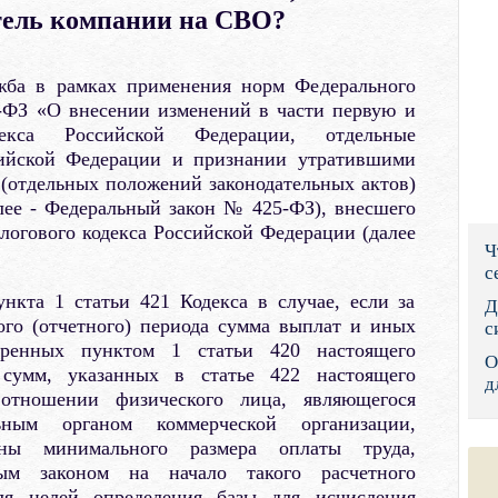
тель компании на СВО?
Правительс
Президент: 
ужба в рамках применения норм Федерального
5-ФЗ «О внесении изменений в части первую и
Роструд
екса Российской Федерации, отдельные
сийской Федерации и признании утратившими
Социальный
 (отдельных положений законодательных актов)
лее - Федеральный закон № 425-ФЗ), внесшего
Суд общей 
логового кодекса Российской Федерации (далее
Ч
Федеральна
с
нкта 1 статьи 421 Кодекса в случае, если за
Фонд социа
Д
ого (отчетного) периода сумма выплат и иных
с
Остальные 
отренных пунктом 1 статьи 420 настоящего
О
 сумм, указанных в статье 422 настоящего
д
 отношении физического лица, являющегося
ьным органом коммерческой организации,
ины минимального размера оплаты труда,
ным законом на начало такого расчетного
для целей определения базы для исчисления