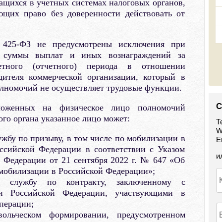
ащихся в учетных системах налоговых органов,
ющих право без доверенности действовать от
425-ФЗ не предусмотрены исключения при
 суммы выплат и иных вознаграждений за
етного (отчетного) периода в отношении
дителя коммерческой организации, который в
олномочий не осуществляет трудовые функции.
С
оженных на физическое лицо полномочий
го органа указанное лицо может:
Т
W
жбу по призыву, в том числе по мобилизации в
E
ссийской Федерации в соответствии с Указом
и
 Федерации от 21 сентября 2022 г. № 647 «Об
мобилизации в Российской Федерации»;
 службу по контракту, заключенному с
и Российской Федерации, участвующими в
перации;
ольческом формировании, предусмотренном