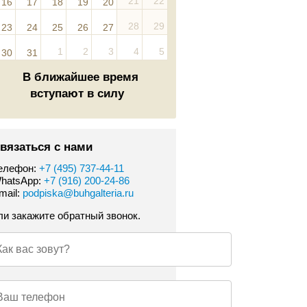
21
22
16
17
18
19
20
28
29
23
24
25
26
27
1
2
3
4
5
30
31
В ближайшее время
вступают в силу
вязаться с нами
елефон:
+7 (495) 737-44-11
hatsApp:
+7 (916) 200-24-86
mail:
podpiska@buhgalteria.ru
ли закажите обратный звонок.