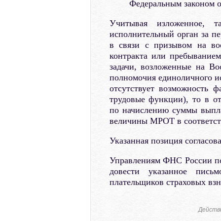
Федеральным законом о
Учитывая изложенное, 
исполнительный орган за пе
в связи с призывом на во
контракта или пребывание
задачи, возложенные на В
полномочия единоличного ис
отсутствует возможность ф
трудовые функции), то в от
по начислению суммы выпла
величины МРОТ в соответств
Указанная позиция согласов
Управлениям ФНС России по
довести указанное пись
плательщиков страховых взн
Действ