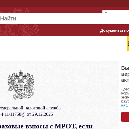
Документы по
Арбитражны
Банк России
Верховный 
Вы
ве
Гострудинсп
ак
Конституци
Здес
норм
эксп
Минтруд
к жу
на 1
едеральной налоговой службы
Минфин
4-11/11758@ от 29.12.2025
Пенсионный
раховые взносы с МРОТ, если