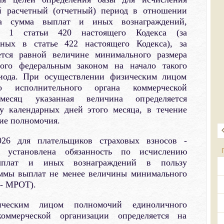
ой расчетный (отчетный) период в отношении
ца сумма выплат и иных вознаграждений,
м 1 статьи 420 настоящего Кодекса (за
ных в статье 422 настоящего Кодекса), за
тся равной величине минимального размера
ного федеральным законом на начало такого
ериода. При осуществлении физическим лицом
о исполнительного органа коммерческой
месяц указанная величина определяется
у календарных дней этого месяца, в течение
ие полномочия.
026 для плательщиков страховых взносов -
й установлена обязанность по исчислению
ыплат и иных вознаграждений в пользу
уммы выплат не менее величины минимального
 - МРОТ).
ическим лицом полномочий единоличного
коммерческой организации определяется на