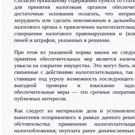
Согласно буквальному содержанию пункта 10 стат
для принятия налоговым органом обеспечи
достаточные основания полагать, что непр
затруднить или сделать невозможным в дальней
налогового органа о привлечении налогоплательщ
совершение налогового правонарушения и (ил
пеней и штрафов, указанных в решении.
При этом из указанной нормы закона не следуе
принятия обеспечительных мер является налич
умысла на сокрытие имущества. Это могут быть л
связанные с действиями налогоплательщика, так
ставящие под угрозу возможность последующего
выездной проверке и взыскание задолж
обеспечительные меры — это срочные оператив
публичных интересов.
Как следует из материалов дела и установлено
вынесения оспариваемого в рамках данного реш
обстоятельства: применение налогоплател
налогообложения; неуплата ранее доначисленны