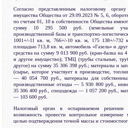
Согласно представленным налоговому органу
имущества Общества от 29.09.2023 № 5, 6, оборо
по счетам 01, 10 в собственности Общества имеют
сумму 10 295 500 руб. (земельные уча
производственной базы и транспортно-логистичес
1001+/-11 кв. м, 766+/-10 кв. м, 175 138+/-732 
площадью 713,8 кв. м, автомобиль «Газель» и дру
средства на сумму 9 013 900 руб. (кран-балка на 
и другое имущество); ТМЦ (трубы стальные, тр
другое) на сумму 35 306 398 руб.; материалы и за
(сырье, которое участвует в производстве, топл
— 40 054 700 руб., материалы для собственн
производственные отходы — 5 930 800 руб., инве
35 306 400 руб., спецодежда — 1 057 200 руб., ма
— 103 600 руб.
Налоговый орган в оспариваемом решении 
возможность провести контрольное измерение 
целью подтверждения точной массы и стоимостног