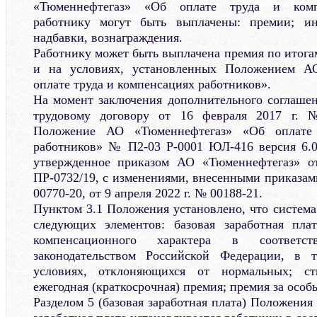
«Тюменнефтегаз» «Об оплате труда и компе
работнику могут быть выплачены: премии; ин
надбавки, вознаграждения.
Работнику может быть выплачена премия по итогам
и на условиях, установленных Положением А
оплате труда и компенсациях работников».
На момент заключения дополнительного соглашени
трудовому договору от 16 февраля 2017 г. 
Положение АО «Тюменнефтегаз» «Об оплате 
работников» № П2-03 Р-0001 ЮЛ-416 версия 6.0
утвержденное приказом АО «Тюменнефтегаз» о
ПР-0732/19, с изменениями, внесенными приказами
00770-20, от 9 апреля 2022 г. № 00188-21.
Пунктом 3.1 Положения установлено, что система
следующих элементов: базовая заработная пла
компенсационного характера в соответ
законодательством Российской Федерации, в 
условиях, отклоняющихся от нормальных; с
ежегодная (краткосрочная) премия; премия за особ
Разделом 5 (базовая заработная плата) Положения 