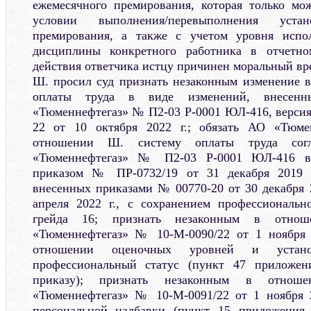
ежемесячного премирования, которая только мо
условии выполнения/перевыполнения устан
премирования, а также с учетом уровня испо
дисциплины конкретного работника в отчетно
действия ответчика истцу причинен моральный вр
Ш. просил суд признать незаконным изменение 
оплаты труда в виде изменений, внесе
«Тюменнефтегаз» № П2-03 Р-0001 ЮЛ-416, версия
22 от 10 октября 2022 г.; обязать АО «Тюме
отношении Ш. систему оплаты труда со
«Тюменнефтегаз» № П2-03 Р-0001 ЮЛ-416 ве
приказом № ПР-0732/19 от 31 декабря 2019 г
внесенных приказами № 00770-20 от 30 декабря 2
апреля 2022 г., с сохранением профессиональн
грейда 16; признать незаконным в отн
«Тюменнефтегаз» № 10-М-0090/22 от 1 ноября 
отношении оценочных уровней и устано
профессиональный статус (пункт 47 прилож
приказу); признать незаконным в отно
«Тюменнефтегаз» № 10-М-0091/22 от 1 ноября 2
персональной надбавки (пункт 15 приложения 