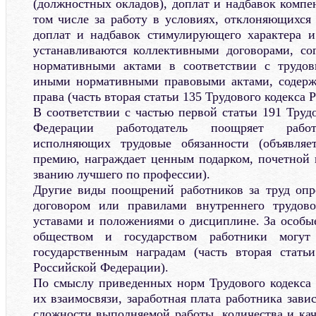
(должностных окладов), доплат и надбавок компе
том числе за работу в условиях, отклоняющихся
доплат и надбавок стимулирующего характера и
устанавливаются коллективными договорами, со
нормативными актами в соответствии с трудов
иными нормативными правовыми актами, содер
права (часть вторая статьи 135 Трудового кодекса
В соответствии с частью первой статьи 191 Труд
Федерации работодатель поощряет работн
исполняющих трудовые обязанности (объявляет
премию, награждает ценным подарком, почетной г
званию лучшего по профессии).
Другие виды поощрений работников за труд опр
договором или правилами внутреннего трудово
уставами и положениями о дисциплине. За особые
обществом и государством работники могут
государственным наградам (часть вторая стать
Российской Федерации).
По смыслу приведенных норм Трудового кодекса
их взаимосвязи, заработная плата работника зави
сложности выполняемой работы, количества и кач