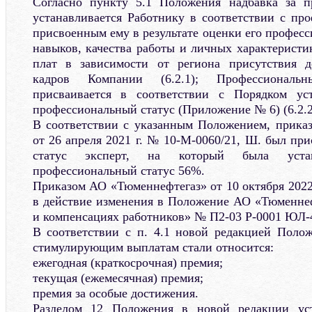
Согласно пункту 5.1 Положения надбавка за п
устанавливается Работнику в соответствии с пр
присвоенным ему в результате оценки его профес
навыков, качества работы и личных характеристи
плат в зависимости от региона присутствия д
кадров Компании (6.2.1); Профессиональ
присваивается в соответствии с Порядком ус
профессиональный статус (Приложение № 6) (6.2.2
В соответствии с указанным Положением, прика
от 26 апреля 2021 г. № 10-М-0060/21, Ш. был пр
статус эксперт, на который была уста
профессиональный статус 56%.
Приказом АО «Тюменнефтегаз» от 10 октября 2022
в действие изменения в Положение АО «Тюменнеф
и компенсациях работников» № П2-03 Р-0001 ЮЛ-4
В соответствии с п. 4.1 новой редакцией Положе
стимулирующим выплатам стали относится:
ежегодная (краткосрочная) премия;
текущая (ежемесячная) премия;
премия за особые достижения.
Разделом 12 Положения в новой редакции уст