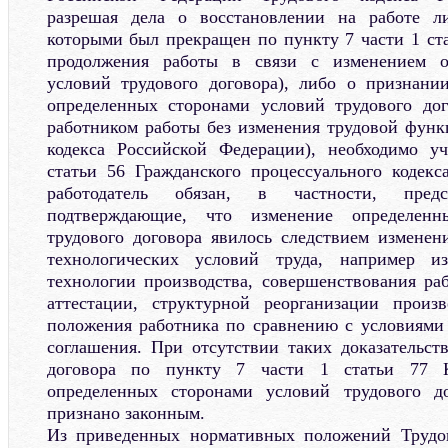
разрешая дела о восстановлении на работе л
которыми был прекращен по пункту 7 части 1 ста
продолжения работы в связи с изменением о
условий трудового договора), либо о признани
определенных сторонами условий трудового до
работником работы без изменения трудовой функц
кодекса Российской Федерации), необходимо уч
статьи 56 Гражданского процессуального кодек
работодатель обязан, в частности, предст
подтверждающие, что изменение определенн
трудового договора явилось следствием измене
технологических условий труда, например 
технологии производства, совершенствования ра
аттестации, структурной реорганизации произ
положения работника по сравнению с условиями 
соглашения. При отсутствии таких доказательст
договора по пункту 7 части 1 статьи 77 К
определенных сторонами условий трудового д
признано законным.
Из приведенных нормативных положений Трудов