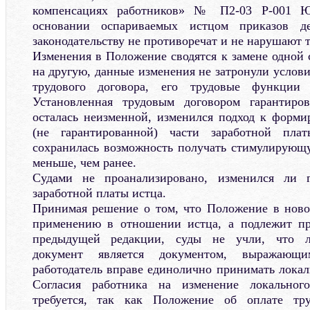
компенсациях работников» № П2-03 Р-001 Ю
основании оспариваемых истцом приказов д
законодательству не противоречат и не нарушают 
Изменения в Положение сводятся к замене одно
на другую, данные изменения не затронули услов
трудового договора, его трудовые функции
Установленная трудовым договором гарантиров
осталась неизменной, изменился подход к форм
(не гарантированной) части заработной пл
сохранилась возможность получать стимулирующ
меньше, чем ранее.
Судами не проанализировано, изменился ли г
заработной платы истца.
Принимая решение о том, что Положение в ново
применению в отношении истца, а подлежит п
предыдущей редакции, суды не учли, что л
документ является документом, выражающи
работодатель вправе единолично принимать локал
Согласия работника на изменение локальног
требуется, так как Положение об оплате т