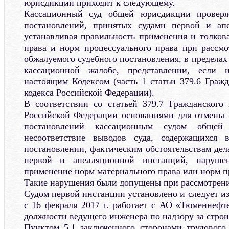
юрисдикции приходит к следующему.
Кассационный суд общей юрисдикции проверяе
постановлений, принятых судами первой и ап
устанавливая правильность применения и толков
права и норм процессуального права при рассм
обжалуемого судебного постановления, в пределах
кассационной жалобе, представлении, если 
настоящим Кодексом (часть 1 статьи 379.6 Гражд
кодекса Российской Федерации).
В соответствии со статьей 379.7 Гражданского 
Российской Федерации основаниями для отмены 
постановлений кассационным судом общей
несоответствие выводов суда, содержащихся 
постановлении, фактическим обстоятельствам дел
первой и апелляционной инстанций, наруше
применение норм материального права или норм п
Такие нарушения были допущены при рассмотрени
Судом первой инстанции установлено и следует из
с 16 февраля 2017 г. работает с АО «Тюменнефте
должности ведущего инженера по надзору за строи
Пунктом 5.1 заключенного сторонами трудового