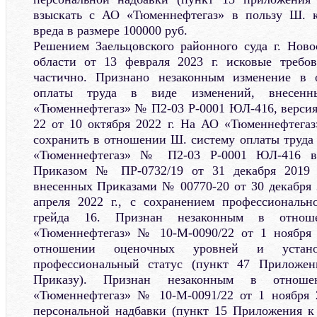
взыскать с АО «Тюменнефтегаз» в пользу Ш. 
вреда в размере 100000 руб.
Решением Заельцовского районного суда г. Нов
области от 13 февраля 2023 г. исковые требо
частично. Признано незаконным изменение в
оплаты труда в виде изменений, внесе
«Тюменнефтегаз» № П2-03 Р-0001 ЮЛ-416, версия
22 от 10 октября 2022 г. На АО «Тюменнефтегаз
сохранить в отношении Ш. систему оплаты труд
«Тюменнефтегаз» № П2-03 Р-0001 ЮЛ-416 ве
Приказом № ПР-0732/19 от 31 декабря 2019 г
внесенных Приказами № 00770-20 от 30 декабря 2
апреля 2022 г., с сохранением профессиональн
грейда 16. Признан незаконным в отно
«Тюменнефтегаз» № 10-М-0090/22 от 1 ноября 
отношении оценочных уровней и устано
профессиональный статус (пункт 47 Прилож
Приказу). Признан незаконным в отно
«Тюменнефтегаз» № 10-М-0091/22 от 1 ноября 2
персональной надбавки (пункт 15 Приложения к