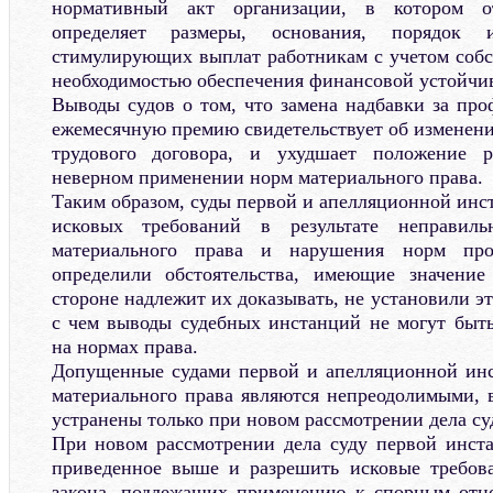
нормативный акт организации, в котором от
определяет размеры, основания, порядок 
стимулирующих выплат работникам с учетом соб
необходимостью обеспечения финансовой устойчи
Выводы судов о том, что замена надбавки за про
ежемесячную премию свидетельствует об изменен
трудового договора, и ухудшает положение р
неверном применении норм материального права.
Таким образом, суды первой и апелляционной инс
исковых требований в результате неправил
материального права и нарушения норм про
определили обстоятельства, имеющие значение
стороне надлежит их доказывать, не установили эт
с чем выводы судебных инстанций не могут быт
на нормах права.
Допущенные судами первой и апелляционной ин
материального права являются непреодолимыми, в
устранены только при новом рассмотрении дела с
При новом рассмотрении дела суду первой инста
приведенное выше и разрешить исковые требов
закона, подлежащих применению к спорным отн