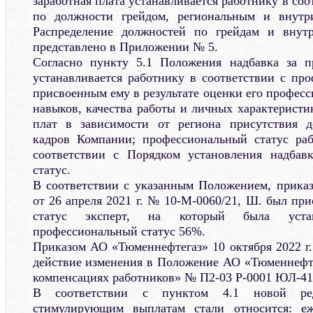
заработная плата устанавливается работнику в со
по должности грейдом, региональным и внутр
Распределение должностей по грейдам и внут
представлено в Приложении № 5.
Согласно пункту 5.1 Положения надбавка за п
устанавливается работнику в соответствии с пр
присвоенным ему в результате оценки его профес
навыков, качества работы и личных характеристи
плат в зависимости от региона присутствия д
кадров Компании; профессиональный статус раб
соответствии с Порядком установления надбав
статус.
В соответствии с указанным Положением, прика
от 26 апреля 2021 г. № 10-М-0060/21, Ш. был пр
статус эксперт, на который была уста
профессиональный статус 56%.
Приказом АО «Тюменнефтегаз» 10 октября 2022 г.
действие изменения в Положение АО «Тюменнефте
компенсациях работников» № П2-03 Р-0001 ЮЛ-416
В соответствии с пунктом 4.1 новой ре
стимулирующим выплатам стали относится: еже