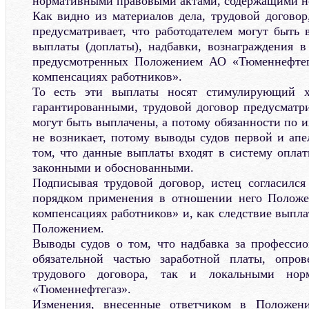
нормативными правовыми актами, содержащими но
Как видно из материалов дела, трудовой договор
предусматривает, что работодателем могут быть
выплаты (доплаты), надбавки, вознаграждения в
предусмотренных Положением АО «Тюменнефтег
компенсациях работников».
То есть эти выплаты носят стимулирующий х
гарантированными, трудовой договор предусматри
могут быть выплачены, а потому обязанности по и
не возникает, потому выводы судов первой и ап
том, что данные выплаты входят в систему оплат
законными и обоснованными.
Подписывая трудовой договор, истец согласилс
порядком применения в отношении него Положе
компенсациях работников» и, как следствие выпл
Положением.
Выводы судов о том, что надбавка за профессио
обязательной частью заработной платы, опров
трудового договора, так и локальными но
«Тюменнефтегаз».
Изменения, внесенные ответчиком в Положен